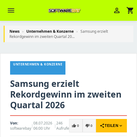
menu
person_outline
shopping_cart
News
›
Unternehmen & Konzerne
›
Samsung erzielt
Rekordgewinn im zweiten Quartal 20...
Veni Aria E.
close
Brasov
UNTERNEHMEN & KONZERNE
Wie kann ich Ihnen helfen? Sie können
z. B. Ihre Bestellnummer (z.B.
S24DXG9F8JK2) nennen.
Samsung erzielt
Rekordgewinn im zweiten
Quartal 2026
Von:
08.07.2026
246
|
|
share
expand_more
thumb_up
thumb_down
TEILEN
0
0
softwarebay
06:00 Uhr
Aufrufe