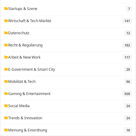
Startups & Szene
7
folder
Wirtschaft & Tech-Märkte
141
folder
Datenschutz
12
folder
Recht & Regulierung
182
folder
Arbeit & New Work
117
folder
E-Government & Smart City
29
folder
Mobilität & Tech
96
folder
Gaming & Entertainment
928
folder
Social Media
24
folder
Trends & Innovation
24
folder
Meinung & Einordnung
18
folder