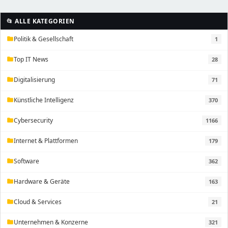
📂 ALLE KATEGORIEN
Politik & Gesellschaft
1
folder
Top IT News
28
folder
Digitalisierung
71
folder
Künstliche Intelligenz
370
folder
Cybersecurity
1166
folder
Internet & Plattformen
179
folder
Software
362
folder
Hardware & Geräte
163
folder
Cloud & Services
21
folder
Unternehmen & Konzerne
321
folder