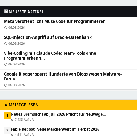
🆕 NEUESTE ARTIKEL
Meta veröffentlicht Muse Code für Programmierer
06.08.2026
schedule
SQL-Injection-Angriff auf Oracle-Datenbank
06.08.2026
schedule
Vibe-Coding mit Claude Code: Team-Tools ohne
Programmierkenn...
06.08.2026
schedule
Google Blogger sperrt Hunderte von Blogs wegen Malware-
Fehla...
06.08.2026
schedule
🔥 MEISTGELESEN
Neues Bremslicht ab Juli 2026 Pflicht für Neuwage...
1
7,433 Aufrufe
visibility
Fable Reboot: Neue Märchenwelt im Herbst 2026
2
4,541 Aufrufe
visibility