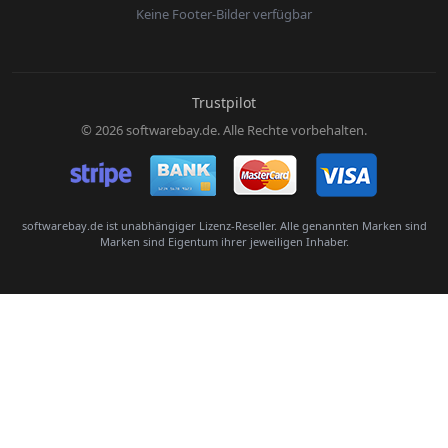
Keine Footer-Bilder verfügbar
E-Mail:
Trustpilot
© 2026 softwarebay.de. Alle Rechte vorbehalten.
Senden
softwarebay.de ist unabhängiger Lizenz-Reseller. Alle genannten Marken sind
Marken sind Eigentum ihrer jeweiligen Inhaber.