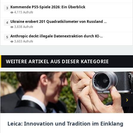
Kommende PS5-Spiele 2026: Ein Überblick
3
4,115 Aufrufe
visibility
Ukraine erobert 201 Quadratkilometer von Russland ...
4
3,838 Aufrufe
visibility
Anthropic deckt illegale Datenextraktion durch KI-...
5
3,603 Aufrufe
visibility
WEITERE ARTIKEL AUS DIESER KATEGORIE
chevron_right
Leica: Innovation und Tradition im Einklang