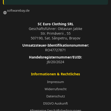
softwarebay.de
language
SC Euro Clothing SRL
Geschäftsführer: Oktavian Jabke
Str. Primăverii , 55
507190, Sat. Sânpetru, Brașov
Umsatzsteuer-Identifikationsnummer:
RO47727871
Handelsregisternummer/EUID:
J8/20/2024
Informationen & Rechtliches
Impressum
Widerrufsrecht
Datenschutz
DSGVO Auskunft
Allgemeine Geschäftsbedingungen