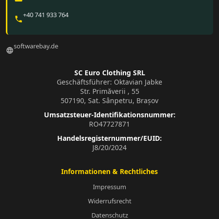
+40 741 933 764
phone
softwarebay.de
language
SC Euro Clothing SRL
Geschäftsführer: Oktavian Jabke
Str. Primăverii , 55
507190, Sat. Sânpetru, Brașov
Umsatzsteuer-Identifikationsnummer:
RO47727871
Handelsregisternummer/EUID:
J8/20/2024
Informationen & Rechtliches
Impressum
Widerrufsrecht
Datenschutz