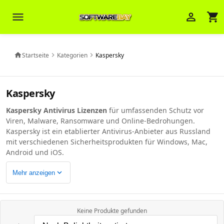
menu
person_outline
shopping_cart
Veni Aria E.
close
Brasov
Startseite
Kategorien
Kaspersky
home
chevron_right
chevron_right
Wie kann ich Ihnen helfen? Sie können
z. B. Ihre Bestellnummer (z.B.
S24DXG9F8JK2) nennen.
Kaspersky
Kaspersky Antivirus Lizenzen
für umfassenden Schutz vor
Viren, Malware, Ransomware und Online-Bedrohungen.
Kaspersky ist ein etablierter Antivirus-Anbieter aus Russland
mit verschiedenen Sicherheitsprodukten für Windows, Mac,
Android und iOS.
expand_more
Mehr anzeigen
Keine Produkte gefunden