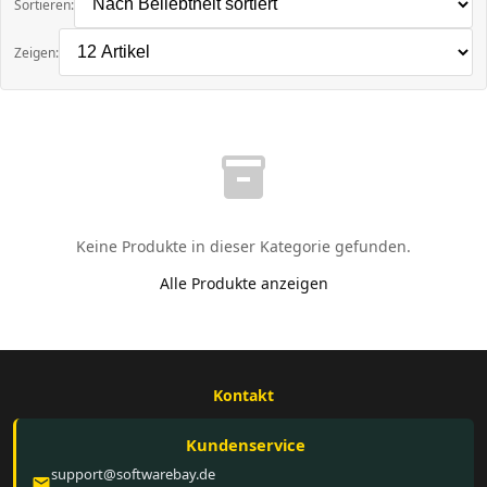
Sortieren:
Zeigen:
inventory_2
Keine Produkte in dieser Kategorie gefunden.
Alle Produkte anzeigen
Kontakt
Kundenservice
support@softwarebay.de
email