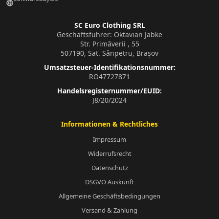
language
SC Euro Clothing SRL
Geschäftsführer: Oktavian Jabke
Str. Primăverii , 55
507190, Sat. Sânpetru, Brașov
Umsatzsteuer-Identifikationsnummer:
RO47727871
Handelsregisternummer/EUID:
J8/20/2024
Informationen & Rechtliches
Impressum
Widerrufsrecht
Datenschutz
DSGVO Auskunft
Allgemeine Geschäftsbedingungen
Versand & Zahlung