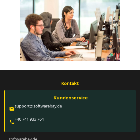
Kontakt
Kundenservice
support@softwarebay.de
email
+40 741 933 764
phone
softwarebay.de