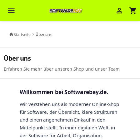
menu
person_outline
shopping_cart
Startseite
Über uns
home
chevron_right
Veni Aria E.
close
Brasov
Über uns
Wie kann ich Ihnen helfen? Sie können
Erfahren Sie mehr über unseren Shop und unser Team
z. B. Ihre Bestellnummer (z.B.
S24DXG9F8JK2) nennen.
Willkommen bei Softwarebay.de.
Wir verstehen uns als moderner Online-Shop
für Software, der Übersicht, klare Strukturen
und einen angenehmen Einkauf in den
Mittelpunkt stellt. In einer digitalen Welt, in
der Software für Arbeit, Organisation,