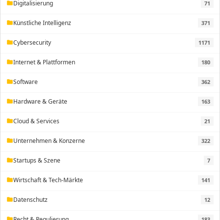
Digitalisierung
71
folder
Künstliche Intelligenz
371
folder
Cybersecurity
1171
folder
Internet & Plattformen
180
folder
Software
362
folder
Hardware & Geräte
163
folder
Cloud & Services
21
folder
Unternehmen & Konzerne
322
folder
Startups & Szene
7
folder
Wirtschaft & Tech-Märkte
141
folder
Datenschutz
12
folder
Recht & Regulierung
183
folder