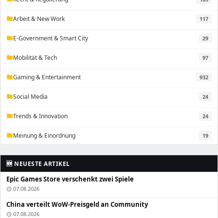
Arbeit & New Work
117
folder
E-Government & Smart City
29
folder
Mobilität & Tech
97
folder
Gaming & Entertainment
932
folder
Social Media
24
folder
Trends & Innovation
24
folder
Meinung & Einordnung
19
folder
🆕 NEUESTE ARTIKEL
Epic Games Store verschenkt zwei Spiele
07.08.2026
schedule
China verteilt WoW-Preisgeld an Community
07.08.2026
schedule