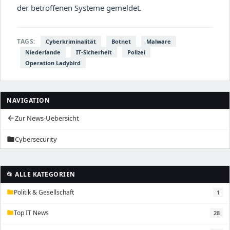
der betroffenen Systeme gemeldet.
TAGS:
Cyberkriminalität
Botnet
Malware
Niederlande
IT-Sicherheit
Polizei
Operation Ladybird
NAVIGATION
Zur News-Uebersicht
arrow_back
Cybersecurity
folder
📂 ALLE KATEGORIEN
Politik & Gesellschaft
1
folder
Top IT News
28
folder