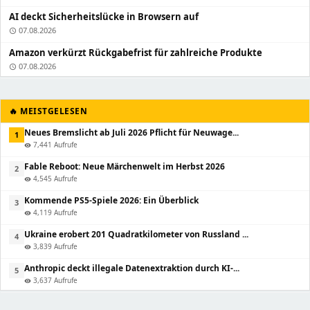
AI deckt Sicherheitslücke in Browsern auf
07.08.2026
schedule
Amazon verkürzt Rückgabefrist für zahlreiche Produkte
07.08.2026
schedule
🔥 MEISTGELESEN
Neues Bremslicht ab Juli 2026 Pflicht für Neuwage...
1
7,441 Aufrufe
visibility
Fable Reboot: Neue Märchenwelt im Herbst 2026
2
4,545 Aufrufe
visibility
Kommende PS5-Spiele 2026: Ein Überblick
3
4,119 Aufrufe
visibility
Ukraine erobert 201 Quadratkilometer von Russland ...
4
3,839 Aufrufe
visibility
Anthropic deckt illegale Datenextraktion durch KI-...
5
3,637 Aufrufe
visibility