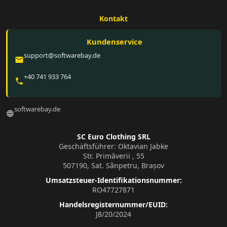
Kontakt
Kundenservice
support@softwarebay.de
email
+40 741 933 764
phone
softwarebay.de
language
SC Euro Clothing SRL
Geschäftsführer: Oktavian Jabke
Str. Primăverii , 55
507190, Sat. Sânpetru, Brașov
Umsatzsteuer-Identifikationsnummer:
RO47727871
Handelsregisternummer/EUID:
J8/20/2024