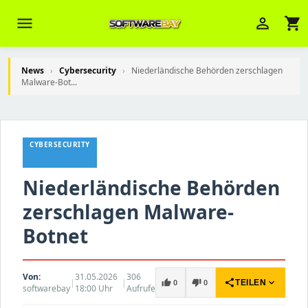
menu
person_outline
shopping_cart
News
›
Cybersecurity
›
Niederländische Behörden zerschlagen
Malware-Bot...
Veni Aria E.
close
Brasov
CYBERSECURITY
Wie kann ich Ihnen helfen? Sie können
z. B. Ihre Bestellnummer (z.B.
S24DXG9F8JK2) nennen.
Niederländische Behörden
zerschlagen Malware-
Botnet
Von:
31.05.2026
306
|
|
share
expand_more
thumb_up
thumb_down
TEILEN
0
0
softwarebay
18:00 Uhr
Aufrufe