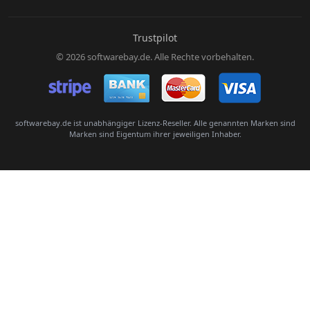
E-Mail:
Trustpilot
© 2026 softwarebay.de. Alle Rechte vorbehalten.
Senden
softwarebay.de ist unabhängiger Lizenz-Reseller. Alle genannten Marken sind
Marken sind Eigentum ihrer jeweiligen Inhaber.