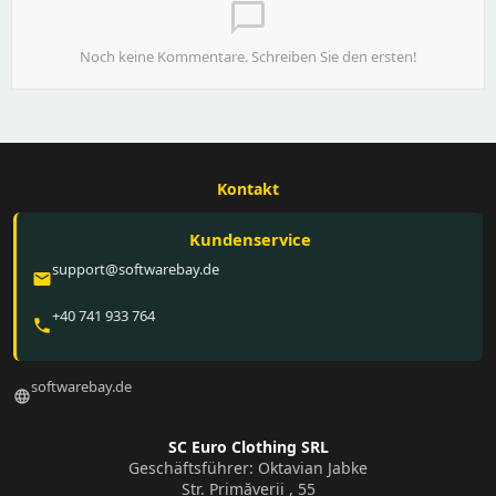
chat_bubble_outline
Noch keine Kommentare. Schreiben Sie den ersten!
Kontakt
Kundenservice
support@softwarebay.de
email
+40 741 933 764
phone
softwarebay.de
language
SC Euro Clothing SRL
Geschäftsführer: Oktavian Jabke
Str. Primăverii , 55