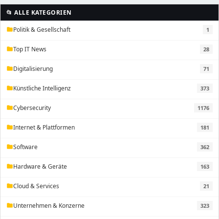
📂 ALLE KATEGORIEN
Politik & Gesellschaft
1
folder
Top IT News
28
folder
Digitalisierung
71
folder
Künstliche Intelligenz
373
folder
Cybersecurity
1176
folder
Internet & Plattformen
181
folder
Software
362
folder
Hardware & Geräte
163
folder
Cloud & Services
21
folder
Unternehmen & Konzerne
323
folder