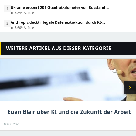
Ukraine erobert 201 Quadratkilometer von Russland ...
4
3,844 Aufrufe
visibility
Anthropic deckt illegale Datenextraktion durch KI-...
5
3,669 Aufrufe
visibility
WEITERE ARTIKEL AUS DIESER KATEGORIE
chevron_right
Euan Blair über KI und die Zukunft der Arbeit
08.08.2026