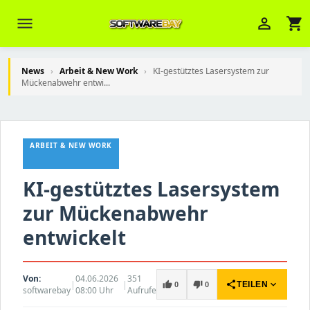
menu
person_outline
shopping_cart
News
›
Arbeit & New Work
›
KI-gestütztes Lasersystem zur
Mückenabwehr entwi...
Veni Aria E.
close
Brasov
ARBEIT & NEW WORK
Wie kann ich Ihnen helfen? Sie können
z. B. Ihre Bestellnummer (z.B.
KI-gestütztes Lasersystem
S24DXG9F8JK2) nennen.
zur Mückenabwehr
entwickelt
Von:
04.06.2026
351
|
|
share
expand_more
thumb_up
thumb_down
TEILEN
0
0
softwarebay
08:00 Uhr
Aufrufe