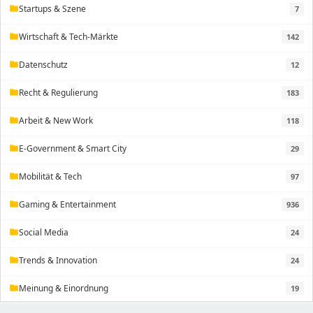
Startups & Szene
7
folder
Wirtschaft & Tech-Märkte
142
folder
Datenschutz
12
folder
Recht & Regulierung
183
folder
Arbeit & New Work
118
folder
E-Government & Smart City
29
folder
Mobilität & Tech
97
folder
Gaming & Entertainment
936
folder
Social Media
24
folder
Trends & Innovation
24
folder
Meinung & Einordnung
19
folder