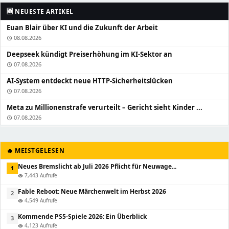
🆕 NEUESTE ARTIKEL
Euan Blair über KI und die Zukunft der Arbeit
08.08.2026
schedule
Deepseek kündigt Preiserhöhung im KI-Sektor an
07.08.2026
schedule
AI-System entdeckt neue HTTP-Sicherheitslücken
07.08.2026
schedule
Meta zu Millionenstrafe verurteilt – Gericht sieht Kinder ...
07.08.2026
schedule
🔥 MEISTGELESEN
Neues Bremslicht ab Juli 2026 Pflicht für Neuwage...
1
7,443 Aufrufe
visibility
Fable Reboot: Neue Märchenwelt im Herbst 2026
2
4,549 Aufrufe
visibility
Kommende PS5-Spiele 2026: Ein Überblick
3
4,123 Aufrufe
visibility