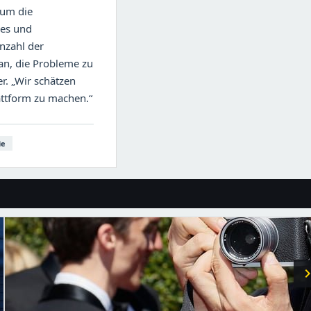
 um die
res und
nzahl der
ran, die Probleme zu
r. „Wir schätzen
attform zu machen.“
ie
chevron_r