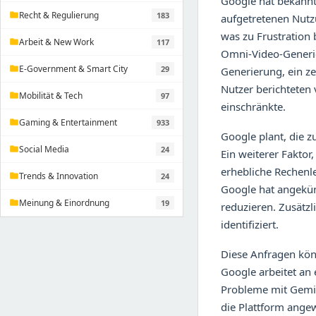
Google hat bekannt
Recht & Regulierung
183
folder
aufgetretenen Nutzu
was zu Frustration 
Arbeit & New Work
117
folder
Omni-Video-Generi
E-Government & Smart City
29
folder
Generierung, ein ze
Nutzer berichteten 
Mobilität & Tech
97
folder
einschränkte.
Gaming & Entertainment
933
folder
Google plant, die 
Social Media
24
folder
Ein weiterer Faktor
erhebliche Rechenle
Trends & Innovation
24
folder
Google hat angekünd
Meinung & Einordnung
19
folder
reduzieren. Zusätz
identifiziert.
Diese Anfragen könn
Google arbeitet an 
Probleme mit Gemin
die Plattform ange