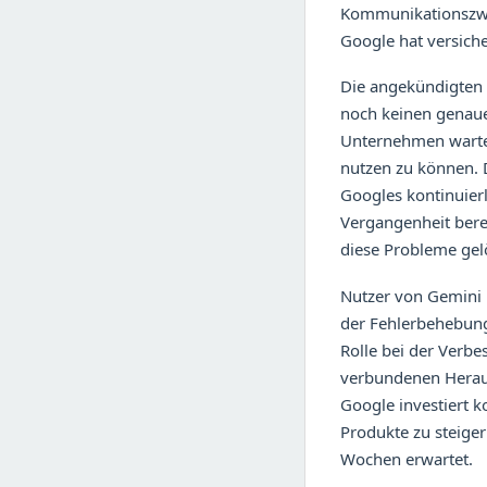
Kommunikationszwec
Google hat versiche
Die angekündigten F
noch keinen genaue
Unternehmen warten
nutzen zu können. D
Googles kontinuier
Vergangenheit berei
diese Probleme gel
Nutzer von Gemini 
der Fehlerbehebung
Rolle bei der Verbe
verbundenen Heraus
Google investiert k
Produkte zu steige
Wochen erwartet.