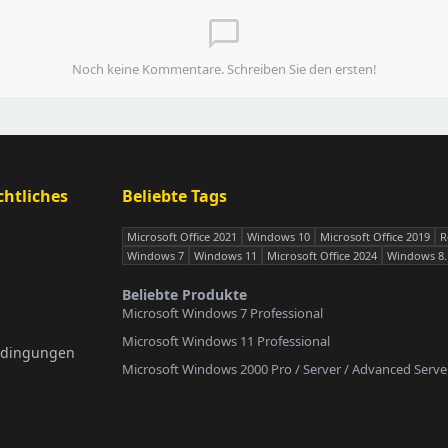
chat_bubble_outline
Noch keine Kommentare. Schreiben Sie den ersten!
htliches
Beliebte Tags
Microsoft Office 2021
Windows 10
Microsoft Office 2019
R
Windows 7
Windows 11
Microsoft Office 2024
Windows 8.
Beliebte Produkte
Microsoft Windows 7 Professional
Microsoft Windows 11 Professional
edingungen
Microsoft Windows 2000 Pro / Server / Advanced Serve