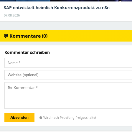
SAP entwickelt heimlich Konkurrenzprodukt zu n8n
07.08.2026
💬 Kommentare (0)
Kommentar schreiben
Absenden
Wird nach Pruefung freigeschaltet
info