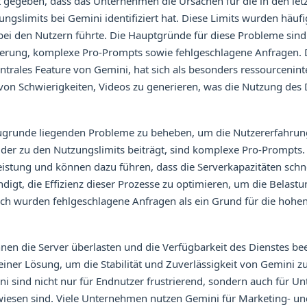
 gegeben, dass das Unternehmen die Ursachen für die in den let
ngslimits bei Gemini identifiziert hat. Diese Limits wurden häufig
bei den Nutzern führte. Die Hauptgründe für diese Probleme sind
erung, komplexe Pro-Prompts sowie fehlgeschlagene Anfragen. 
ntrales Feature von Gemini, hat sich als besonders ressourcenint
von Schwierigkeiten, Videos zu generieren, was die Nutzung des 
zugrunde liegenden Probleme zu beheben, um die Nutzererfahrun
, der zu den Nutzungslimits beiträgt, sind komplexe Pro-Prompts.
istung und können dazu führen, dass die Serverkapazitäten schne
igt, die Effizienz dieser Prozesse zu optimieren, um die Belast
lich wurden fehlgeschlagene Anfragen als ein Grund für die hohe
en die Server überlasten und die Verfügbarkeit des Dienstes bee
einer Lösung, um die Stabilität und Zuverlässigkeit von Gemini z
i sind nicht nur für Endnutzer frustrierend, sondern auch für U
wiesen sind. Viele Unternehmen nutzen Gemini für Marketing- un