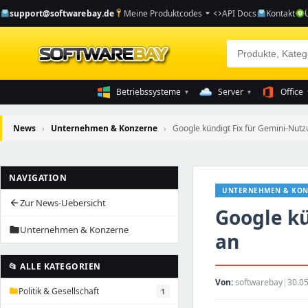
support@softwarebay.de
Meine Produktcodes
API Docs
Kontakt
arrow_drop_down
code
Betriebssysteme
Server
Office
▾
▾
News
›
Unternehmen & Konzerne
›
Google kündigt Fix für Gemini-Nutz
NAVIGATION
UNTERNEHMEN & KON
Zur News-Uebersicht
arrow_back
Google k
Unternehmen & Konzerne
folder
an
📂 ALLE KATEGORIEN
Von:
softwarebay
|
30.05
Politik & Gesellschaft
1
folder