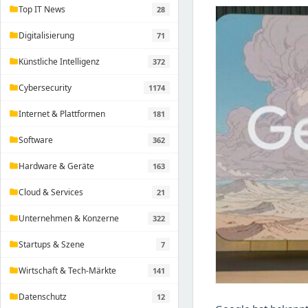
Top IT News
28
folder
Digitalisierung
71
folder
Künstliche Intelligenz
372
folder
Cybersecurity
1174
folder
Internet & Plattformen
181
folder
Software
362
folder
Hardware & Geräte
163
folder
Cloud & Services
21
folder
Unternehmen & Konzerne
322
folder
Startups & Szene
7
folder
Wirtschaft & Tech-Märkte
141
folder
Datenschutz
12
folder