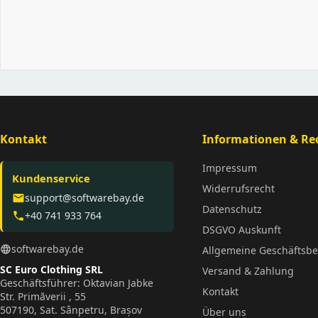
Kontakt
Informationen & Rec
Impressum
Kundenservice
Widerrufsrecht
support@softwarebay.de
email
Datenschutz
+40 741 933 764
phone
DSGVO Auskunft
softwarebay.de
language
Allgemeine Geschäftsb
SC Euro Clothing SRL
Versand & Zahlung
Geschäftsführer: Oktavian Jabke
Kontakt
Str. Primăverii , 55
507190, Sat. Sânpetru, Brașov
Über uns