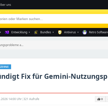
Über uns
Entwicklung
Bundles
Antivirus
Retro Softwar
▾
▾
▾
▾
ungsprobleme a...
ZERNE
ündigt Fix für Gemini-Nutzungs
.2026 14:00 Uhr
|
321 Aufrufe
thumb_up
0