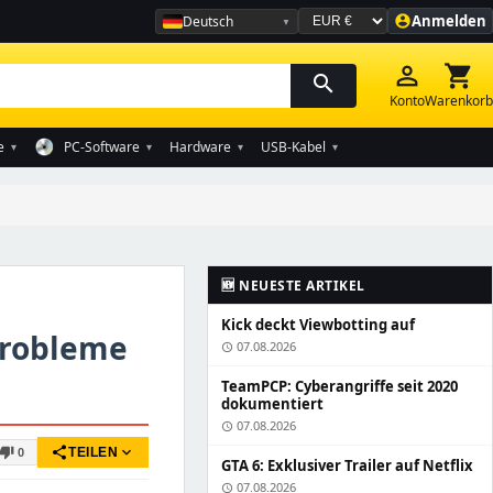
Anmelden
Deutsch
account_circle
Währung auswählen
person_outline
shopping_cart
search
Konto
Warenkorb
e
PC-Software
Hardware
USB-Kabel
▾
▾
▾
▾
🆕 NEUESTE ARTIKEL
Kick deckt Viewbotting auf
probleme
07.08.2026
schedule
TeamPCP: Cyberangriffe seit 2020
dokumentiert
07.08.2026
schedule
share
expand_more
thumb_down
TEILEN
0
GTA 6: Exklusiver Trailer auf Netflix
07.08.2026
schedule