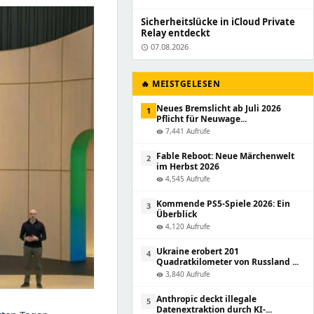
Sicherheitslücke in iCloud Private
Relay entdeckt
07.08.2026
schedule
🔥 MEISTGELESEN
Neues Bremslicht ab Juli 2026
1
Pflicht für Neuwage...
7,441 Aufrufe
visibility
Fable Reboot: Neue Märchenwelt
2
im Herbst 2026
4,545 Aufrufe
visibility
Kommende PS5-Spiele 2026: Ein
3
Überblick
4,120 Aufrufe
visibility
Ukraine erobert 201
4
Quadratkilometer von Russland ...
3,840 Aufrufe
visibility
Anthropic deckt illegale
5
Datenextraktion durch KI-...