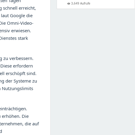
zten Tagen
3,649 Aufrufe
visibility
 schnell erreicht,
 laut Google die
Die Omni-Video-
ensiv erwiesen.
Dienstes stark
g zu verbessern.
 Diese erfordern
ll erschöpft sind.
ung der Systeme zu
n Nutzungslimits
inträchtigen.
u erhöhen. Die
nternehmen, die auf
d