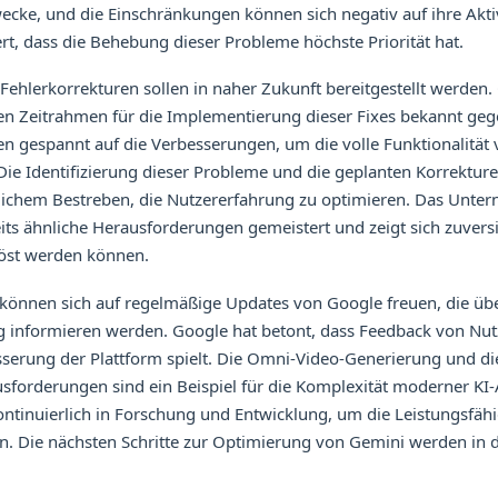
ke, und die Einschränkungen können sich negativ auf ihre Akti
rt, dass die Behebung dieser Probleme höchste Priorität hat.
ehlerkorrekturen sollen in naher Zukunft bereitgestellt werden.
n Zeitrahmen für die Implementierung dieser Fixes bekannt geg
 gespannt auf die Verbesserungen, um die volle Funktionalität
ie Identifizierung dieser Probleme und die geplanten Korrekture
lichem Bestreben, die Nutzererfahrung zu optimieren. Das Unter
ts ähnliche Herausforderungen gemeistert und zeigt sich zuversi
öst werden können.
können sich auf regelmäßige Updates von Google freuen, die über
 informieren werden. Google hat betont, dass Feedback von Nut
sserung der Plattform spielt. Die Omni-Video-Generierung und di
forderungen sind ein Beispiel für die Komplexität moderner K
ontinuierlich in Forschung und Entwicklung, um die Leistungsfähi
rn. Die nächsten Schritte zur Optimierung von Gemini werden 