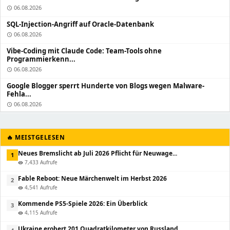
06.08.2026
schedule
SQL-Injection-Angriff auf Oracle-Datenbank
06.08.2026
schedule
Vibe-Coding mit Claude Code: Team-Tools ohne
Programmierkenn...
06.08.2026
schedule
Google Blogger sperrt Hunderte von Blogs wegen Malware-
Fehla...
06.08.2026
schedule
🔥 MEISTGELESEN
Neues Bremslicht ab Juli 2026 Pflicht für Neuwage...
1
7,433 Aufrufe
visibility
Fable Reboot: Neue Märchenwelt im Herbst 2026
2
4,541 Aufrufe
visibility
Kommende PS5-Spiele 2026: Ein Überblick
3
4,115 Aufrufe
visibility
Ukraine erobert 201 Quadratkilometer von Russland ...