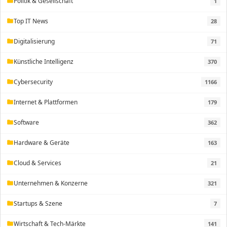
Politik & Gesellschaft
1
folder
Top IT News
28
folder
Digitalisierung
71
folder
Künstliche Intelligenz
370
folder
Cybersecurity
1166
folder
Internet & Plattformen
179
folder
Software
362
folder
Hardware & Geräte
163
folder
Cloud & Services
21
folder
Unternehmen & Konzerne
321
folder
Startups & Szene
7
folder
Wirtschaft & Tech-Märkte
141
folder