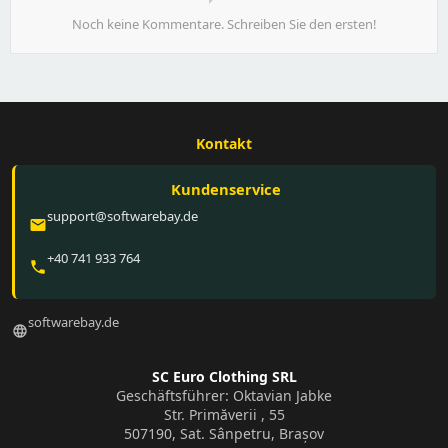
Noch keine Kommentare. Schreiben Sie den ersten!
Kontakt
Kundenservice
support@softwarebay.de
email
+40 741 933 764
phone
softwarebay.de
language
SC Euro Clothing SRL
Geschäftsführer: Oktavian Jabke
Str. Primăverii , 55
507190, Sat. Sânpetru, Brașov