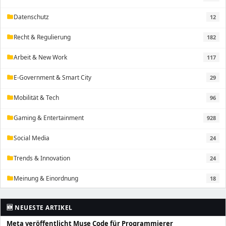
Datenschutz
12
folder
Recht & Regulierung
182
folder
Arbeit & New Work
117
folder
E-Government & Smart City
29
folder
Mobilität & Tech
96
folder
Gaming & Entertainment
928
folder
Social Media
24
folder
Trends & Innovation
24
folder
Meinung & Einordnung
18
folder
🆕 NEUESTE ARTIKEL
Meta veröffentlicht Muse Code für Programmierer