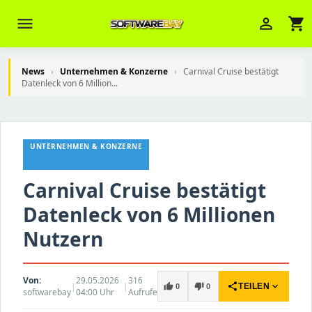
menu
person_outline
shopping_cart
News
›
Unternehmen & Konzerne
›
Carnival Cruise bestätigt
Datenleck von 6 Million...
Veni Aria E.
close
Brasov
UNTERNEHMEN & KONZERNE
Wie kann ich Ihnen helfen? Sie können
z. B. Ihre Bestellnummer (z.B.
Carnival Cruise bestätigt
S24DXG9F8JK2) nennen.
Datenleck von 6 Millionen
Nutzern
Von:
29.05.2026
316
|
|
share
expand_more
thumb_up
thumb_down
TEILEN
0
0
softwarebay
04:00 Uhr
Aufrufe