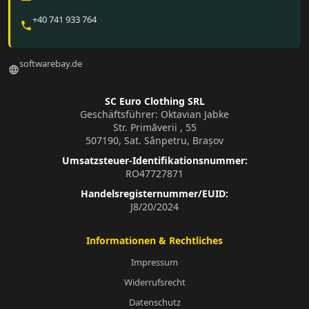
+40 741 933 764
phone
softwarebay.de
language
SC Euro Clothing SRL
Geschäftsführer: Oktavian Jabke
Str. Primăverii , 55
507190, Sat. Sânpetru, Brașov
Umsatzsteuer-Identifikationsnummer:
RO47727871
Handelsregisternummer/EUID:
J8/20/2024
Informationen & Rechtliches
Impressum
Widerrufsrecht
Datenschutz