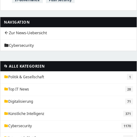
NAVIGATION
Zur News-Uebersicht
arrow_back
Cybersecurity
folder
📂 ALLE KATEGORIEN
Politik & Gesellschaft
1
folder
Top IT News
28
folder
Digitalisierung
71
folder
Künstliche Intelligenz
371
folder
Cybersecurity
1170
folder