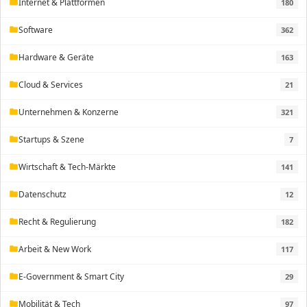
Internet & Plattformen
180
folder
Software
362
folder
Hardware & Geräte
163
folder
Cloud & Services
21
folder
Unternehmen & Konzerne
321
folder
Startups & Szene
7
folder
Wirtschaft & Tech-Märkte
141
folder
Datenschutz
12
folder
Recht & Regulierung
182
folder
Arbeit & New Work
117
folder
E-Government & Smart City
29
folder
Mobilität & Tech
97
folder