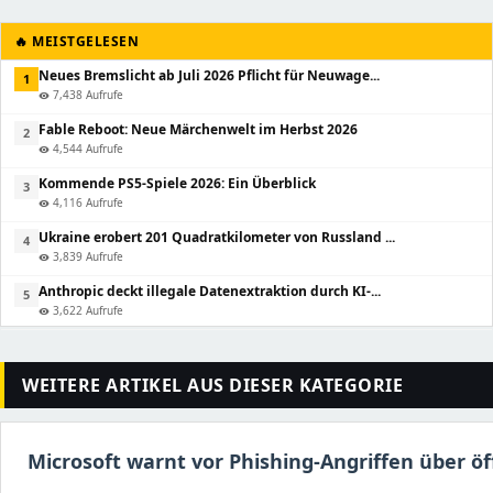
🔥 MEISTGELESEN
Neues Bremslicht ab Juli 2026 Pflicht für Neuwage...
1
7,438 Aufrufe
visibility
Fable Reboot: Neue Märchenwelt im Herbst 2026
2
4,544 Aufrufe
visibility
Kommende PS5-Spiele 2026: Ein Überblick
3
4,116 Aufrufe
visibility
Ukraine erobert 201 Quadratkilometer von Russland ...
4
3,839 Aufrufe
visibility
Anthropic deckt illegale Datenextraktion durch KI-...
5
3,622 Aufrufe
visibility
WEITERE ARTIKEL AUS DIESER KATEGORIE
Microsoft warnt vor Phishing-Angriffen über ö