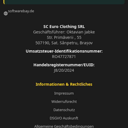
softwarebay.de
language
SC Euro Clothing SRL
Geschäftsführer: Oktavian Jabke
Str. Primăverii , 55
507190, Sat. Sânpetru, Brașov
Umsatzsteuer-Identifikationsnummer:
RO47727871
Handelsregisternummer/EUID:
J8/20/2024
Informationen & Rechtliches
Impressum
Widerrufsrecht
Datenschutz
DSGVO Auskunft
Allgemeine Geschäftsbedingungen