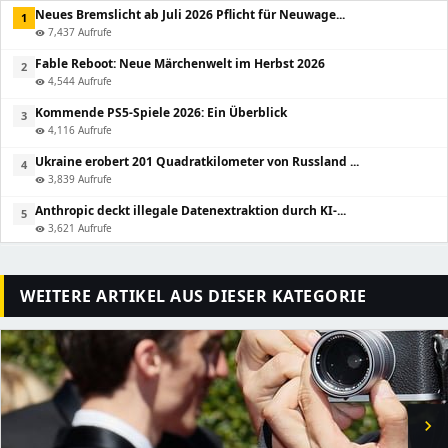
Neues Bremslicht ab Juli 2026 Pflicht für Neuwage...
1
7,437 Aufrufe
visibility
Fable Reboot: Neue Märchenwelt im Herbst 2026
2
4,544 Aufrufe
visibility
Kommende PS5-Spiele 2026: Ein Überblick
3
4,116 Aufrufe
visibility
Ukraine erobert 201 Quadratkilometer von Russland ...
4
3,839 Aufrufe
visibility
Anthropic deckt illegale Datenextraktion durch KI-...
5
3,621 Aufrufe
visibility
WEITERE ARTIKEL AUS DIESER KATEGORIE
chevron_right