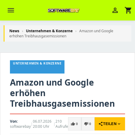
menu
person_outline
shopping_cart
News
›
Unternehmen & Konzerne
›
Amazon und Google
erhöhen Treibhausgasemissionen
Veni Aria E.
close
Brasov
UNTERNEHMEN & KONZERNE
Wie kann ich Ihnen helfen? Sie können
z. B. Ihre Bestellnummer (z.B.
S24DXG9F8JK2) nennen.
Amazon und Google
erhöhen
Treibhausgasemissionen
Von:
06.07.2026
210
|
|
share
expand_more
thumb_up
thumb_down
TEILEN
0
0
softwarebay
20:00 Uhr
Aufrufe