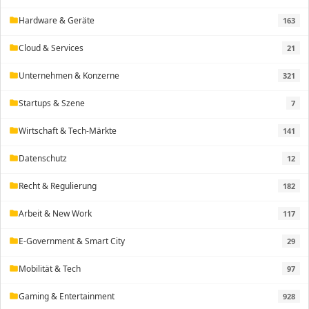
Hardware & Geräte
163
folder
Cloud & Services
21
folder
Unternehmen & Konzerne
321
folder
Startups & Szene
7
folder
Wirtschaft & Tech-Märkte
141
folder
Datenschutz
12
folder
Recht & Regulierung
182
folder
Arbeit & New Work
117
folder
E-Government & Smart City
29
folder
Mobilität & Tech
97
folder
Gaming & Entertainment
928
folder