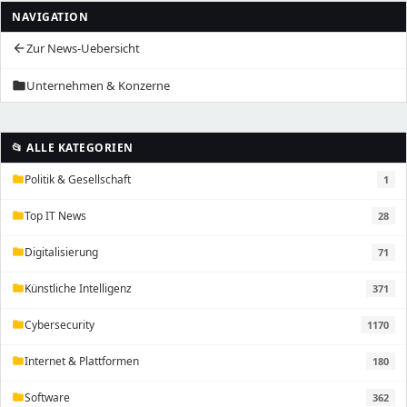
NAVIGATION
Zur News-Uebersicht
arrow_back
Unternehmen & Konzerne
folder
📂 ALLE KATEGORIEN
Politik & Gesellschaft
1
folder
Top IT News
28
folder
Digitalisierung
71
folder
Künstliche Intelligenz
371
folder
Cybersecurity
1170
folder
Internet & Plattformen
180
folder
Software
362
folder