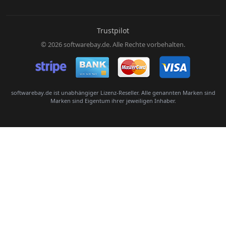
E-Mail:
Trustpilot
© 2026 softwarebay.de. Alle Rechte vorbehalten.
Senden
softwarebay.de ist unabhängiger Lizenz-Reseller. Alle genannten Marken sind
Marken sind Eigentum ihrer jeweiligen Inhaber.