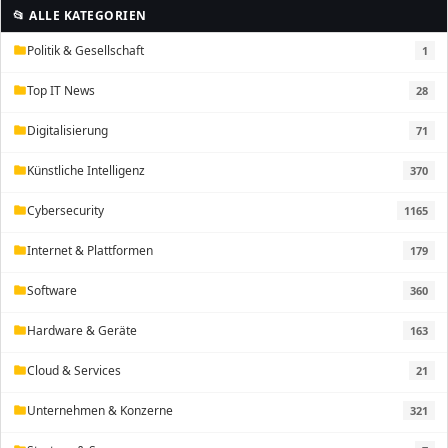
📂 ALLE KATEGORIEN
Politik & Gesellschaft
1
folder
Top IT News
28
folder
Digitalisierung
71
folder
Künstliche Intelligenz
370
folder
Cybersecurity
1165
folder
Internet & Plattformen
179
folder
Software
360
folder
Hardware & Geräte
163
folder
Cloud & Services
21
folder
Unternehmen & Konzerne
321
folder