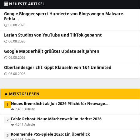
🆕 NEUESTE ARTIKEL
Google Blogger sperrt Hunderte von Blogs wegen Malware-
Fehla...
06.08.2026
schedule
Larian Studios von YouTube und TikTok gebannt
06.08.2026
schedule
Google Maps erhält größtes Update seit Jahren
06.08.2026
schedule
Oberlandesgericht kippt Klauseln von 1&1 Unlimited
06.08.2026
schedule
🔥 MEISTGELESEN
Neues Bremslicht ab Juli 2026 Pflicht für Neuwage...
1
7,433 Aufrufe
visibility
Fable Reboot: Neue Märchenwelt im Herbst 2026
2
4,541 Aufrufe
visibility
Kommende PS5-Spiele 2026: Ein Überblick
3
4,115 Aufrufe
visibility