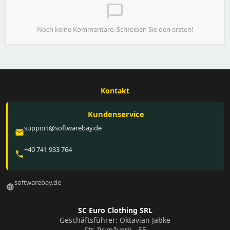
chat_bubble_outline
Noch keine Kommentare. Schreiben Sie den ersten!
Kontakt
Kundenservice
support@softwarebay.de
email
+40 741 933 764
phone
softwarebay.de
language
SC Euro Clothing SRL
Geschäftsführer: Oktavian Jabke
Str. Primăverii , 55