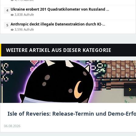
Ukraine erobert 201 Quadratkilometer von Russland ...
4
3,838 Aufrufe
visibility
Anthropic deckt illegale Datenextraktion durch KI-...
5
3,596 Aufrufe
visibility
WEITERE ARTIKEL AUS DIESER KATEGORIE
chevron_right
Isle of Reveries: Release-Termin und Demo-Erfo
06.08.2026