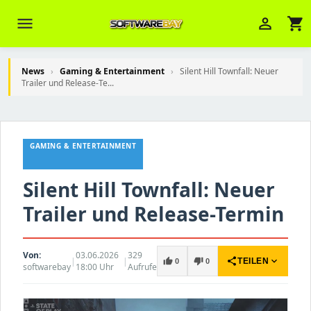
menu
person_outline
shopping_cart
News
›
Gaming & Entertainment
›
Silent Hill Townfall: Neuer
Trailer und Release-Te...
Veni Aria E.
close
Brasov
GAMING & ENTERTAINMENT
Wie kann ich Ihnen helfen? Sie können
z. B. Ihre Bestellnummer (z.B.
Silent Hill Townfall: Neuer
S24DXG9F8JK2) nennen.
Trailer und Release-Termin
Von:
03.06.2026
329
|
|
share
expand_more
thumb_up
thumb_down
TEILEN
0
0
softwarebay
18:00 Uhr
Aufrufe