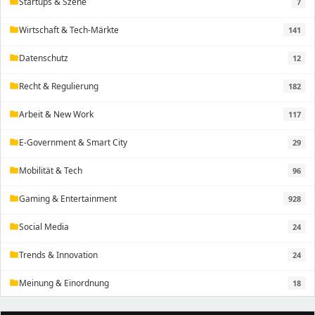
Startups & Szene
7
folder
Wirtschaft & Tech-Märkte
141
folder
Datenschutz
12
folder
Recht & Regulierung
182
folder
Arbeit & New Work
117
folder
E-Government & Smart City
29
folder
Mobilität & Tech
96
folder
Gaming & Entertainment
928
folder
Social Media
24
folder
Trends & Innovation
24
folder
Meinung & Einordnung
18
folder