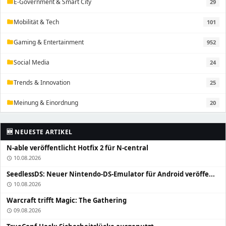
E-Government & Smart City
29
folder
Mobilität & Tech
101
folder
Gaming & Entertainment
952
folder
Social Media
24
folder
Trends & Innovation
25
folder
Meinung & Einordnung
20
folder
🆕 NEUESTE ARTIKEL
N-able veröffentlicht Hotfix 2 für N-central
10.08.2026
schedule
SeedlessDS: Neuer Nintendo-DS-Emulator für Android veröffe...
10.08.2026
schedule
Warcraft trifft Magic: The Gathering
09.08.2026
schedule