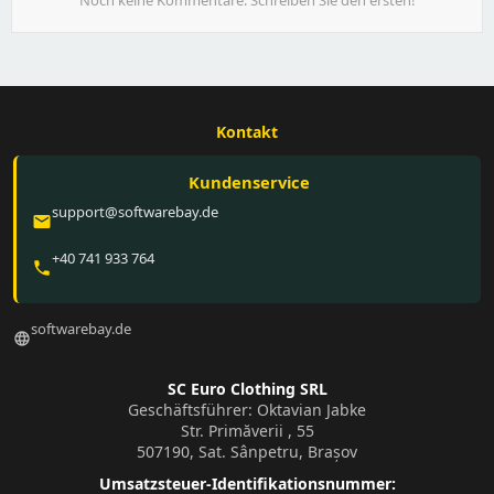
Kontakt
Kundenservice
support@softwarebay.de
email
+40 741 933 764
phone
softwarebay.de
language
SC Euro Clothing SRL
Geschäftsführer: Oktavian Jabke
Str. Primăverii , 55
507190, Sat. Sânpetru, Brașov
Umsatzsteuer-Identifikationsnummer: