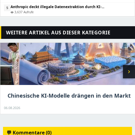
Anthropic deckt illegale Datenextraktion durch KI-...
5
3,637 Aufrufe
visibility
WEITERE ARTIKEL AUS DIESER KATEGORIE
chevron_right
Chinesische KI-Modelle drängen in den Markt
06.08.2026
💬 Kommentare (0)