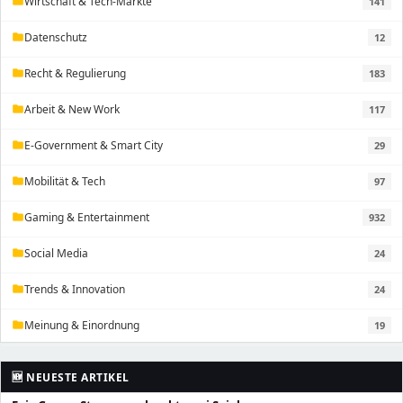
Wirtschaft & Tech-Märkte
141
folder
Datenschutz
12
folder
Recht & Regulierung
183
folder
Arbeit & New Work
117
folder
E-Government & Smart City
29
folder
Mobilität & Tech
97
folder
Gaming & Entertainment
932
folder
Social Media
24
folder
Trends & Innovation
24
folder
Meinung & Einordnung
19
folder
🆕 NEUESTE ARTIKEL