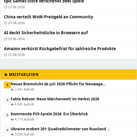
Epic Games Store verschenkt zwei Spiele
07.08.2026
schedule
China verteilt WoW-Preisgeld an Community
07.08.2026
schedule
AI deckt Sicherheitslücke in Browsern auf
07.08.2026
schedule
Amazon verkürzt Rückgabefrist für zahlreiche Produkte
07.08.2026
schedule
🔥 MEISTGELESEN
Neues Bremslicht ab Juli 2026 Pflicht für Neuwage...
1
7,441 Aufrufe
visibility
Fable Reboot: Neue Märchenwelt im Herbst 2026
2
4,545 Aufrufe
visibility
Kommende PS5-Spiele 2026: Ein Überblick
3
4,119 Aufrufe
visibility
Ukraine erobert 201 Quadratkilometer von Russland ...
4
3,839 Aufrufe
visibility