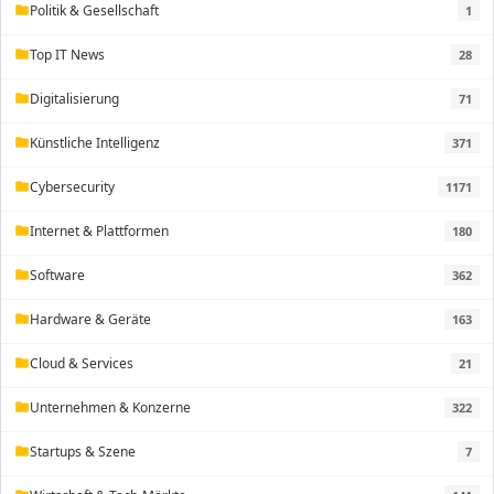
Politik & Gesellschaft
1
folder
Top IT News
28
folder
Digitalisierung
71
folder
Künstliche Intelligenz
371
folder
Cybersecurity
1171
folder
Internet & Plattformen
180
folder
Software
362
folder
Hardware & Geräte
163
folder
Cloud & Services
21
folder
Unternehmen & Konzerne
322
folder
Startups & Szene
7
folder