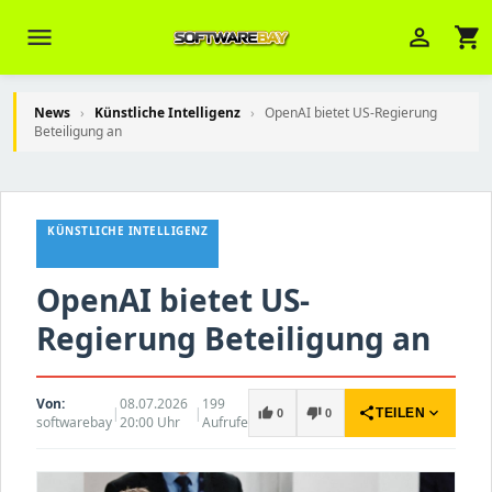
menu
person_outline
shopping_cart
News
›
Künstliche Intelligenz
›
OpenAI bietet US-Regierung
Beteiligung an
Veni Aria E.
close
Brasov
KÜNSTLICHE INTELLIGENZ
Wie kann ich Ihnen helfen? Sie können
z. B. Ihre Bestellnummer (z.B.
OpenAI bietet US-
S24DXG9F8JK2) nennen.
Regierung Beteiligung an
Von:
08.07.2026
199
|
|
share
expand_more
thumb_up
thumb_down
TEILEN
0
0
softwarebay
20:00 Uhr
Aufrufe