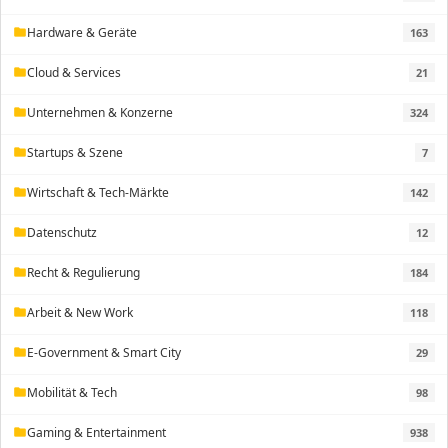
Hardware & Geräte
163
folder
Cloud & Services
21
folder
Unternehmen & Konzerne
324
folder
Startups & Szene
7
folder
Wirtschaft & Tech-Märkte
142
folder
Datenschutz
12
folder
Recht & Regulierung
184
folder
Arbeit & New Work
118
folder
E-Government & Smart City
29
folder
Mobilität & Tech
98
folder
Gaming & Entertainment
938
folder