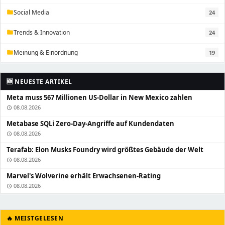
Social Media
24
folder
Trends & Innovation
24
folder
Meinung & Einordnung
19
folder
🆕 NEUESTE ARTIKEL
Meta muss 567 Millionen US-Dollar in New Mexico zahlen
08.08.2026
schedule
Metabase SQLi Zero-Day-Angriffe auf Kundendaten
08.08.2026
schedule
Terafab: Elon Musks Foundry wird größtes Gebäude der Welt
08.08.2026
schedule
Marvel's Wolverine erhält Erwachsenen-Rating
08.08.2026
schedule
🔥 MEISTGELESEN