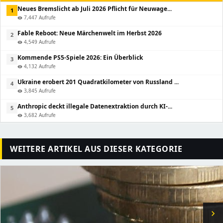
Neues Bremslicht ab Juli 2026 Pflicht für Neuwage...
1
7,447 Aufrufe
visibility
Fable Reboot: Neue Märchenwelt im Herbst 2026
2
4,549 Aufrufe
visibility
Kommende PS5-Spiele 2026: Ein Überblick
3
4,132 Aufrufe
visibility
Ukraine erobert 201 Quadratkilometer von Russland ...
4
3,845 Aufrufe
visibility
Anthropic deckt illegale Datenextraktion durch KI-...
5
3,682 Aufrufe
visibility
WEITERE ARTIKEL AUS DIESER KATEGORIE
chevron_right