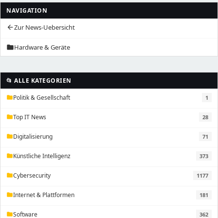
NAVIGATION
Zur News-Uebersicht
arrow_back
Hardware & Geräte
folder
📂 ALLE KATEGORIEN
Politik & Gesellschaft
1
folder
Top IT News
28
folder
Digitalisierung
71
folder
Künstliche Intelligenz
373
folder
Cybersecurity
1177
folder
Internet & Plattformen
181
folder
Software
362
folder