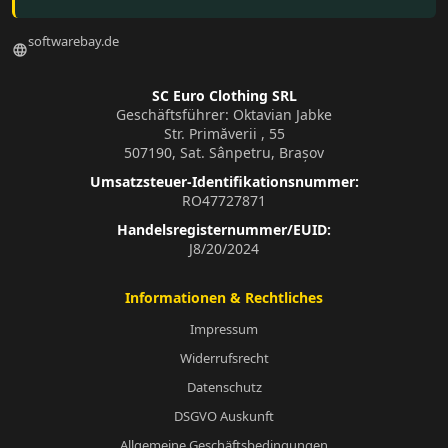
softwarebay.de
language
SC Euro Clothing SRL
Geschäftsführer: Oktavian Jabke
Str. Primăverii , 55
507190, Sat. Sânpetru, Brașov
Umsatzsteuer-Identifikationsnummer:
RO47727871
Handelsregisternummer/EUID:
J8/20/2024
Informationen & Rechtliches
Impressum
Widerrufsrecht
Datenschutz
DSGVO Auskunft
Allgemeine Geschäftsbedingungen