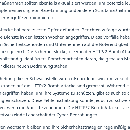
aßnahmen sollten ebenfalls aktualisiert werden, um potenzielle 
mplementierung von Rate-Limiting und anderen Schutzmaßnahmen
er Angriffe zu minimieren.
tacke hat bereits erste Opfer gefunden. Berichten zufolge wur
-Dienste in den letzten Wochen angegriffen. Diese Vorfälle habe
 Sicherheitsbehörden und Unternehmen auf die Notwendigkeit v
en gelenkt. Die Sicherheitslücke, die von der HTTP/2 Bomb Att
t vollständig identifiziert. Forscher arbeiten daran, die genauen
ter dieser neuen Bedrohung stehen.
ebung dieser Schwachstelle wird entscheidend sein, um zukünfti
aktionen auf die HTTP/2 Bomb Attacke sind gemischt. Während 
rgriffen haben, um ihre Systeme zu schützen, gibt es auch solch
ng einschätzen. Diese Fehleinschätzung könnte jedoch zu schwe
n, wenn die Angriffe zunehmen. Die HTTP/2 Bomb Attacke ist ein 
rentwickelnde Landschaft der Cyber-Bedrohungen.
n wachsam bleiben und ihre Sicherheitsstrategien regelmäßig 