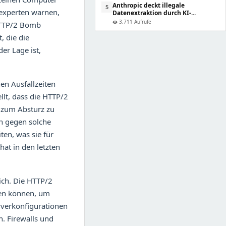
Anthropic deckt illegale
5
sexperten warnen,
Datenextraktion durch KI-...
3,711 Aufrufe
 HTTP/2 Bomb
visibility
, die die
er Lage ist,
en Ausfallzeiten
llt, dass die HTTP/2
e zum Absturz zu
h gegen solche
ten, was sie für
at in den letzten
sich. Die HTTP/2
zen können, um
rverkonfigurationen
n. Firewalls und