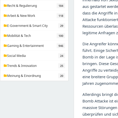
Recht & Regulierung
aus gestartet werd
184
folder
dass die Angriffe i
Arbeit & New Work
118
folder
Attacke funktionier
Ressourcen überlast
E-Government & Smart City
29
folder
legitime Anfragen z
Mobilität & Tech
100
folder
Die Angreifer könne
Gaming & Entertainment
946
folder
führt. Einige Siche
Social Media
24
folder
Bomb in der Lage is
bringen. Diese Ges
Trends & Innovation
25
folder
Angriffe zu verteid
Meinung & Einordnung
20
folder
eine breitere Grupp
Jahren zugenommen,
Allerdings bringt d
Bomb Attacke ist e
massive Störungen 
überprüfen und sich