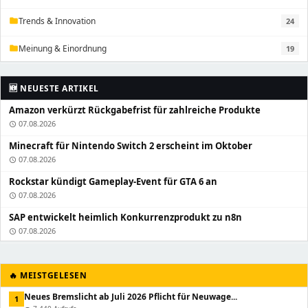
Trends & Innovation
24
folder
Meinung & Einordnung
19
folder
🆕 NEUESTE ARTIKEL
Amazon verkürzt Rückgabefrist für zahlreiche Produkte
07.08.2026
schedule
Minecraft für Nintendo Switch 2 erscheint im Oktober
07.08.2026
schedule
Rockstar kündigt Gameplay-Event für GTA 6 an
07.08.2026
schedule
SAP entwickelt heimlich Konkurrenzprodukt zu n8n
07.08.2026
schedule
🔥 MEISTGELESEN
Neues Bremslicht ab Juli 2026 Pflicht für Neuwage...
1