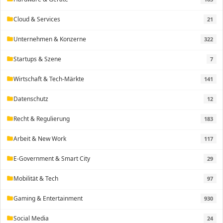
Cloud & Services
21
folder
Unternehmen & Konzerne
322
folder
Startups & Szene
7
folder
Wirtschaft & Tech-Märkte
141
folder
Datenschutz
12
folder
Recht & Regulierung
183
folder
Arbeit & New Work
117
folder
E-Government & Smart City
29
folder
Mobilität & Tech
97
folder
Gaming & Entertainment
930
folder
Social Media
24
folder