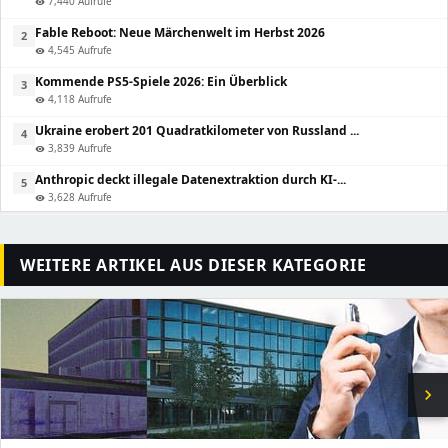
7,440 Aufrufe
visibility
Fable Reboot: Neue Märchenwelt im Herbst 2026
2
4,545 Aufrufe
visibility
Kommende PS5-Spiele 2026: Ein Überblick
3
4,118 Aufrufe
visibility
Ukraine erobert 201 Quadratkilometer von Russland ...
4
3,839 Aufrufe
visibility
Anthropic deckt illegale Datenextraktion durch KI-...
5
3,628 Aufrufe
visibility
WEITERE ARTIKEL AUS DIESER KATEGORIE
chevron_right