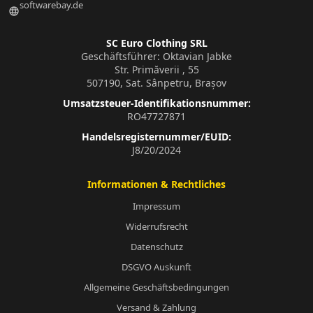
softwarebay.de
language
SC Euro Clothing SRL
Geschäftsführer: Oktavian Jabke
Str. Primăverii , 55
507190, Sat. Sânpetru, Brașov
Umsatzsteuer-Identifikationsnummer:
RO47727871
Handelsregisternummer/EUID:
J8/20/2024
Informationen & Rechtliches
Impressum
Widerrufsrecht
Datenschutz
DSGVO Auskunft
Allgemeine Geschäftsbedingungen
Versand & Zahlung