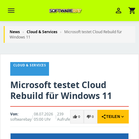
menu
person_outline
shopping_cart
News
›
Cloud & Services
›
Microsoft testet Cloud Rebuild für
Windows 11
Veni Aria E.
close
Brasov
CLOUD & SERVICES
Wie kann ich Ihnen helfen? Sie können
z. B. Ihre Bestellnummer (z.B.
S24DXG9F8JK2) nennen.
Microsoft testet Cloud
Rebuild für Windows 11
Von:
08.07.2026
239
|
|
share
expand_more
thumb_up
thumb_down
TEILEN
0
0
softwarebay
05:00 Uhr
Aufrufe