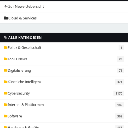
Zur News-Uebersicht
arrow_back
Cloud & Services
folder
📂 ALLE KATEGORIEN
Politik & Gesellschaft
1
folder
Top IT News
28
folder
Digitalisierung
71
folder
Künstliche Intelligenz
371
folder
Cybersecurity
1170
folder
Internet & Plattformen
180
folder
Software
362
folder
Hardware & Geräte
163
folder