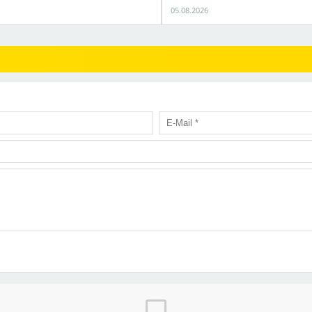
05.08.2026
chat_bubble_outline