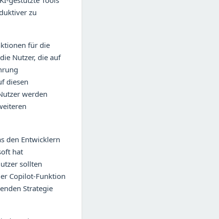
 KI-gestützte Tools
duktiver zu
tionen für die
die Nutzer, die auf
ahrung
uf diesen
 Nutzer werden
weiteren
as den Entwicklern
oft hat
utzer sollten
der Copilot-Funktion
senden Strategie