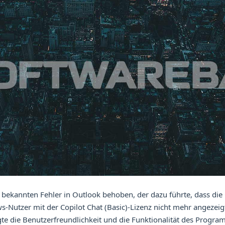
 bekannten Fehler in Outlook behoben, der dazu führte, dass die 
s-Nutzer mit der Copilot Chat (Basic)-Lizenz nicht mehr angezei
gte die Benutzerfreundlichkeit und die Funktionalität des Progra