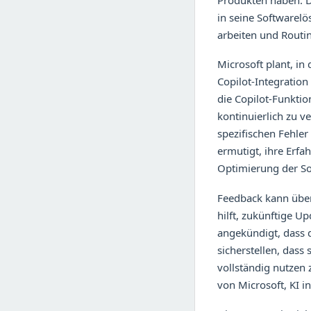
Produkten haben. Die
in seine Softwarelö
arbeiten und Routi
Microsoft plant, i
Copilot-Integration 
die Copilot-Funktio
kontinuierlich zu v
spezifischen Fehle
ermutigt, ihre Erfa
Optimierung der So
Feedback kann über
hilft, zukünftige U
angekündigt, dass 
sicherstellen, dass
vollständig nutzen 
von Microsoft, KI i