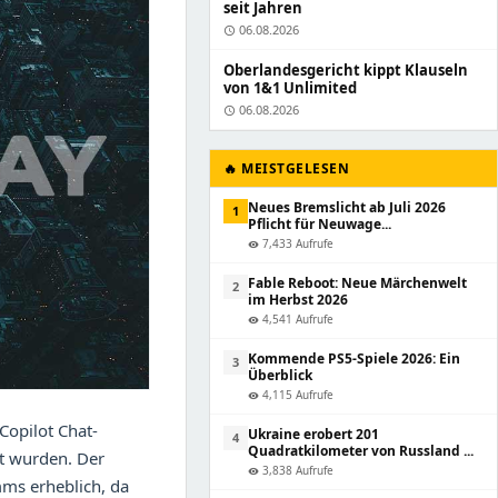
seit Jahren
06.08.2026
schedule
Oberlandesgericht kippt Klauseln
von 1&1 Unlimited
06.08.2026
schedule
🔥 MEISTGELESEN
Neues Bremslicht ab Juli 2026
1
Pflicht für Neuwage...
7,433 Aufrufe
visibility
Fable Reboot: Neue Märchenwelt
2
im Herbst 2026
4,541 Aufrufe
visibility
Kommende PS5-Spiele 2026: Ein
3
Überblick
4,115 Aufrufe
visibility
Copilot Chat-
Ukraine erobert 201
4
Quadratkilometer von Russland ...
gt wurden. Der
3,838 Aufrufe
visibility
mms erheblich, da