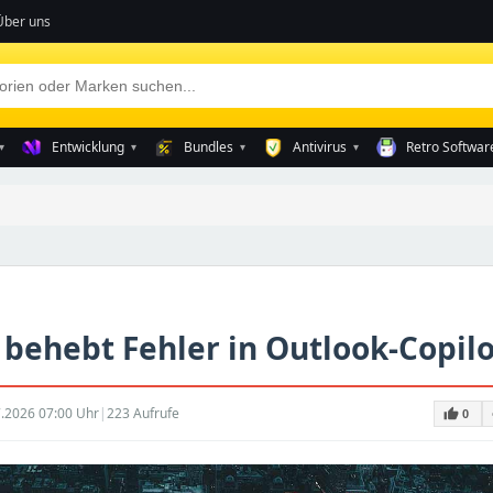
Über uns
Entwicklung
Bundles
Antivirus
Retro Softwar
▾
▾
▾
▾
 behebt Fehler in Outlook-Copilo
.2026 07:00 Uhr
|
223 Aufrufe
thumb_up
0