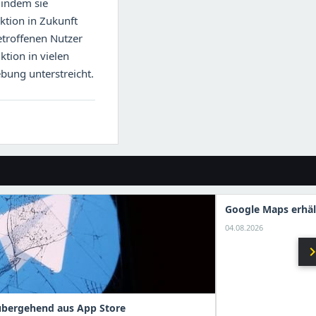
, indem sie
ktion in Zukunft
etroffenen Nutzer
ktion in vielen
bung unterstreicht.
Google Maps erhäl
04.08.2026
chevron_r
übergehend aus App Store