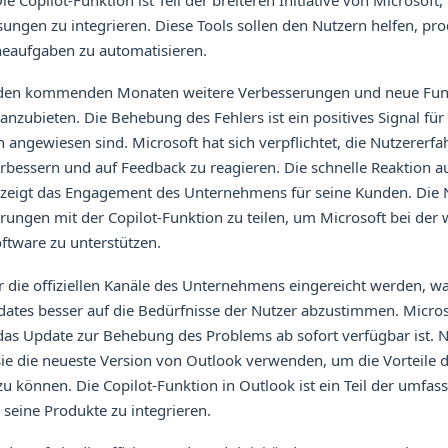
 Copilot-Funktion ist Teil der breiteren Initiative von Microsoft,
sungen zu integrieren. Diese Tools sollen den Nutzern helfen, pro
neaufgaben zu automatisieren.
n den kommenden Monaten weitere Verbesserungen und neue Funk
anzubieten. Die Behebung des Fehlers ist ein positives Signal für 
n angewiesen sind. Microsoft hat sich verpflichtet, die Nutzererf
erbessern und auf Feedback zu reagieren. Die schnelle Reaktion a
r zeigt das Engagement des Unternehmens für seine Kunden. Die
hrungen mit der Copilot-Funktion zu teilen, um Microsoft bei der 
ftware zu unterstützen.
 die offiziellen Kanäle des Unternehmens eingereicht werden, w
pdates besser auf die Bedürfnisse der Nutzer abzustimmen. Micros
das Update zur Behebung des Problems ab sofort verfügbar ist. N
 sie die neueste Version von Outlook verwenden, um die Vorteile 
zu können. Die Copilot-Funktion in Outlook ist ein Teil der umfas
n seine Produkte zu integrieren.