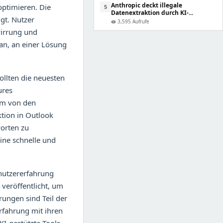
Anthropic deckt illegale
optimieren. Die
5
Datenextraktion durch KI-...
igt. Nutzer
3,595 Aufrufe
visibility
wirrung und
 an, an einer Lösung
ollten die neuesten
ures
 um von den
ktion in Outlook
worten zu
ine schnelle und
enutzererfahrung
veröffentlicht, um
rungen sind Teil der
rfahrung mit ihren