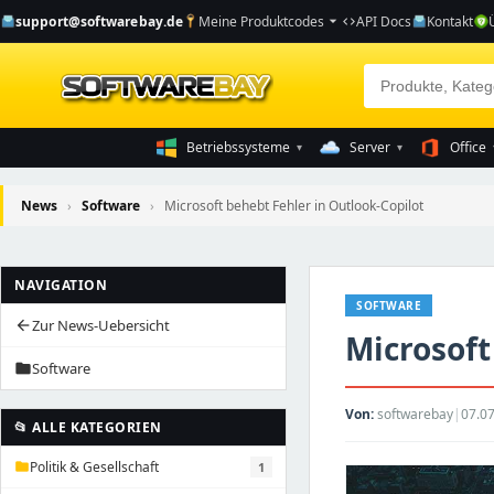
support@softwarebay.de
Meine Produktcodes
API Docs
Kontakt
arrow_drop_down
code
Betriebssysteme
Server
Office
▾
▾
News
›
Software
›
Microsoft behebt Fehler in Outlook-Copilot
NAVIGATION
SOFTWARE
Zur News-Uebersicht
arrow_back
Microsoft
Software
folder
Von:
softwarebay
|
07.07
📂 ALLE KATEGORIEN
Politik & Gesellschaft
1
folder