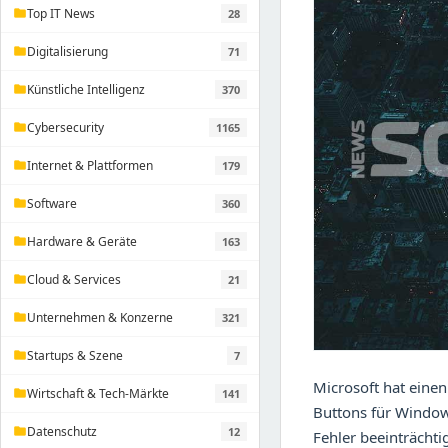
Top IT News
28
folder
Digitalisierung
71
folder
Künstliche Intelligenz
370
folder
Cybersecurity
1165
folder
Internet & Plattformen
179
folder
Software
360
folder
Hardware & Geräte
163
folder
Cloud & Services
21
folder
Unternehmen & Konzerne
321
folder
Startups & Szene
7
folder
Microsoft hat einen
Wirtschaft & Tech-Märkte
141
folder
Buttons für Window
Datenschutz
12
folder
Fehler beeinträchti