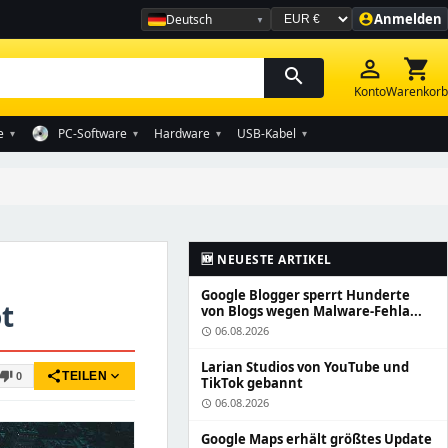
Anmelden
Deutsch
account_circle
Währung auswählen
person_outline
shopping_cart
search
Konto
Warenkorb
e
PC-Software
Hardware
USB-Kabel
▾
▾
▾
▾
🆕 NEUESTE ARTIKEL
Google Blogger sperrt Hunderte
t
von Blogs wegen Malware-Fehla...
06.08.2026
schedule
Larian Studios von YouTube und
share
expand_more
thumb_down
TEILEN
0
TikTok gebannt
06.08.2026
schedule
Google Maps erhält größtes Update