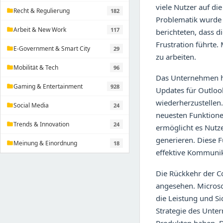
viele Nutzer auf di
Recht & Regulierung
182
folder
Problematik wurde v
Arbeit & New Work
117
folder
berichteten, dass 
Frustration führte.
E-Government & Smart City
29
folder
zu arbeiten.
Mobilität & Tech
96
folder
Das Unternehmen hat
Gaming & Entertainment
928
folder
Updates für Outlook
wiederherzustellen.
Social Media
24
folder
neuesten Funktione
Trends & Innovation
24
folder
ermöglicht es Nutze
generieren. Diese 
Meinung & Einordnung
18
folder
effektive Kommunik
Die Rückkehr der Co
angesehen. Microsof
die Leistung und Si
Strategie des Unter