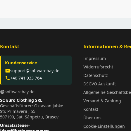
Kontakt
Informationen & Rec
Impressum
Kundenservice
Widerrufsrecht
support@softwarebay.de
email
Datenschutz
+40 741 933 764
phone
DSGVO Auskunft
softwarebay.de
language
Allgemeine Geschäftsb
SC Euro Clothing SRL
Versand & Zahlung
Geschäftsführer: Oktavian Jabke
Kontakt
Str. Primăverii , 55
507190, Sat. Sânpetru, Brașov
Über uns
Umsatzsteuer-
Cookie-Einstellungen
Identifikationsnummer: