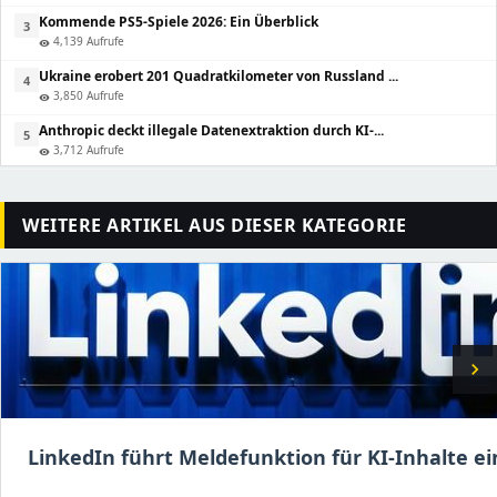
Kommende PS5-Spiele 2026: Ein Überblick
3
4,139 Aufrufe
visibility
Ukraine erobert 201 Quadratkilometer von Russland ...
4
3,850 Aufrufe
visibility
Anthropic deckt illegale Datenextraktion durch KI-...
5
3,712 Aufrufe
visibility
WEITERE ARTIKEL AUS DIESER KATEGORIE
chevron_right
LinkedIn führt Meldefunktion für KI-Inhalte ei