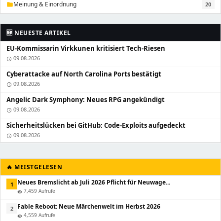
Meinung & Einordnung
20
folder
🆕 NEUESTE ARTIKEL
EU-Kommissarin Virkkunen kritisiert Tech-Riesen
09.08.2026
schedule
Cyberattacke auf North Carolina Ports bestätigt
09.08.2026
schedule
Angelic Dark Symphony: Neues RPG angekündigt
09.08.2026
schedule
Sicherheitslücken bei GitHub: Code-Exploits aufgedeckt
09.08.2026
schedule
🔥 MEISTGELESEN
Neues Bremslicht ab Juli 2026 Pflicht für Neuwage...
1
7,459 Aufrufe
visibility
Fable Reboot: Neue Märchenwelt im Herbst 2026
2
4,559 Aufrufe
visibility