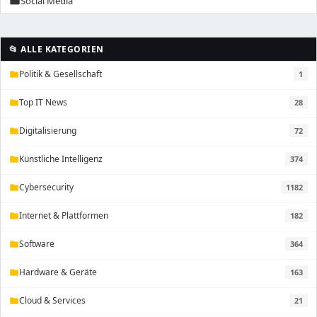
Social Media
folder
📂 ALLE KATEGORIEN
Politik & Gesellschaft
1
folder
Top IT News
28
folder
Digitalisierung
72
folder
Künstliche Intelligenz
374
folder
Cybersecurity
1182
folder
Internet & Plattformen
182
folder
Software
364
folder
Hardware & Geräte
163
folder
Cloud & Services
21
folder