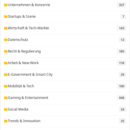
Unternehmen & Konzerne
327
folder
Startups & Szene
7
folder
Wirtschaft & Tech-Märkte
143
folder
Datenschutz
12
folder
Recht & Regulierung
185
folder
Arbeit & New Work
118
folder
E-Government & Smart City
29
folder
Mobilität & Tech
100
folder
Gaming & Entertainment
948
folder
Social Media
24
folder
Trends & Innovation
25
folder