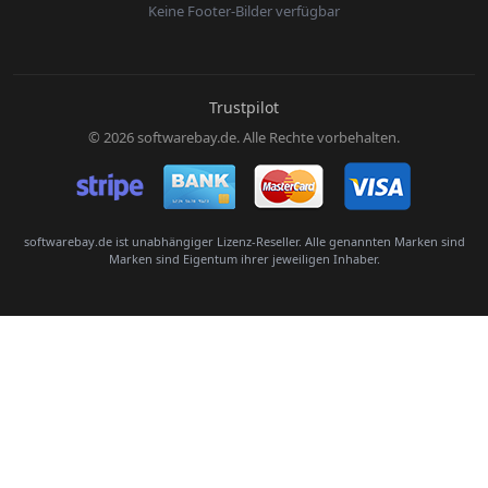
Keine Footer-Bilder verfügbar
E-Mail:
Trustpilot
© 2026 softwarebay.de. Alle Rechte vorbehalten.
Senden
softwarebay.de ist unabhängiger Lizenz-Reseller. Alle genannten Marken sind
Marken sind Eigentum ihrer jeweiligen Inhaber.