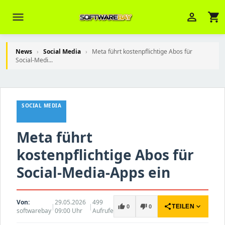
menu
person_outline
shopping_cart
News
›
Social Media
›
Meta führt kostenpflichtige Abos für
Social-Medi...
Veni Aria E.
close
Brasov
SOCIAL MEDIA
Wie kann ich Ihnen helfen? Sie können
z. B. Ihre Bestellnummer (z.B.
Meta führt
S24DXG9F8JK2) nennen.
kostenpflichtige Abos für
Social-Media-Apps ein
Von:
29.05.2026
499
|
|
share
expand_more
thumb_up
thumb_down
TEILEN
0
0
softwarebay
09:00 Uhr
Aufrufe