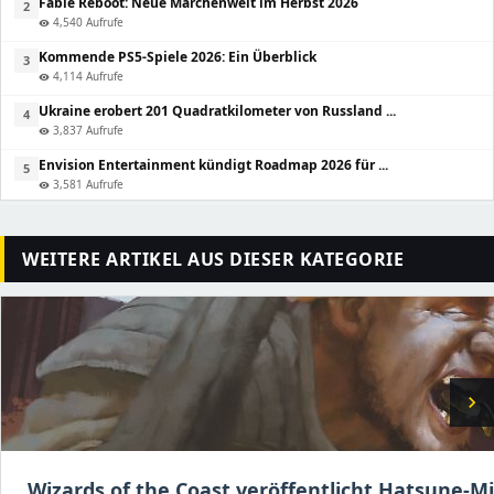
Fable Reboot: Neue Märchenwelt im Herbst 2026
2
4,540 Aufrufe
visibility
Kommende PS5-Spiele 2026: Ein Überblick
3
4,114 Aufrufe
visibility
Ukraine erobert 201 Quadratkilometer von Russland ...
4
3,837 Aufrufe
visibility
Envision Entertainment kündigt Roadmap 2026 für ...
5
3,581 Aufrufe
visibility
WEITERE ARTIKEL AUS DIESER KATEGORIE
chevron_right
Wizards of the Coast veröffentlicht Hatsune-M