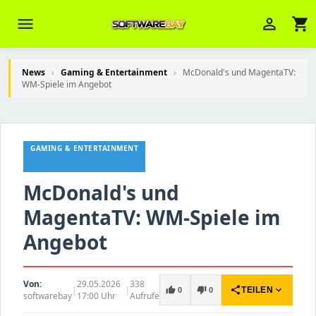
menu
person_outline
shopping_cart
News
›
Gaming & Entertainment
›
McDonald's und MagentaTV:
WM-Spiele im Angebot
Veni Aria E.
close
Brasov
GAMING & ENTERTAINMENT
Wie kann ich Ihnen helfen? Sie können
z. B. Ihre Bestellnummer (z.B.
S24DXG9F8JK2) nennen.
McDonald's und
MagentaTV: WM-Spiele im
Angebot
Von:
29.05.2026
338
|
|
share
expand_more
thumb_up
thumb_down
TEILEN
0
0
softwarebay
17:00 Uhr
Aufrufe