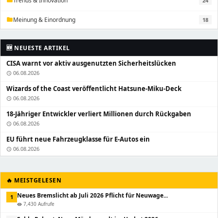
Trends & Innovation
24
folder
Meinung & Einordnung
18
folder
🆕 NEUESTE ARTIKEL
CISA warnt vor aktiv ausgenutzten Sicherheitslücken
06.08.2026
schedule
Wizards of the Coast veröffentlicht Hatsune-Miku-Deck
06.08.2026
schedule
18-Jähriger Entwickler verliert Millionen durch Rückgaben
06.08.2026
schedule
EU führt neue Fahrzeugklasse für E-Autos ein
06.08.2026
schedule
🔥 MEISTGELESEN
Neues Bremslicht ab Juli 2026 Pflicht für Neuwage...
1
7,430 Aufrufe
visibility