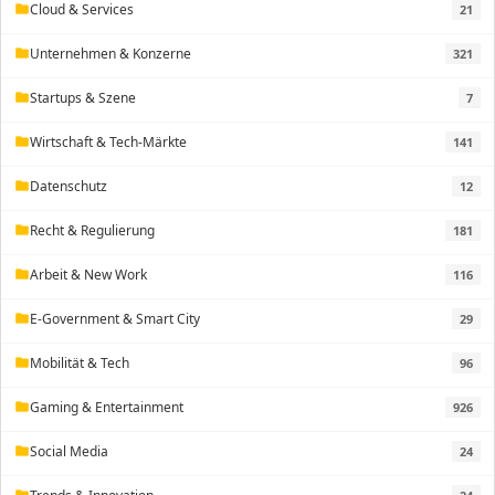
Cloud & Services
21
folder
Unternehmen & Konzerne
321
folder
Startups & Szene
7
folder
Wirtschaft & Tech-Märkte
141
folder
Datenschutz
12
folder
Recht & Regulierung
181
folder
Arbeit & New Work
116
folder
E-Government & Smart City
29
folder
Mobilität & Tech
96
folder
Gaming & Entertainment
926
folder
Social Media
24
folder