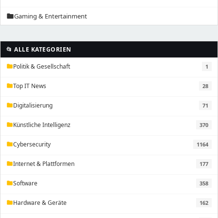
Gaming & Entertainment
folder
📂 ALLE KATEGORIEN
Politik & Gesellschaft
1
folder
Top IT News
28
folder
Digitalisierung
71
folder
Künstliche Intelligenz
370
folder
Cybersecurity
1164
folder
Internet & Plattformen
177
folder
Software
358
folder
Hardware & Geräte
162
folder