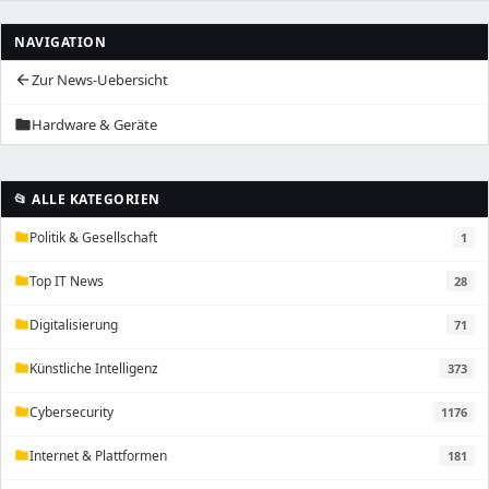
NAVIGATION
Zur News-Uebersicht
arrow_back
Hardware & Geräte
folder
📂 ALLE KATEGORIEN
Politik & Gesellschaft
1
folder
Top IT News
28
folder
Digitalisierung
71
folder
Künstliche Intelligenz
373
folder
Cybersecurity
1176
folder
Internet & Plattformen
181
folder