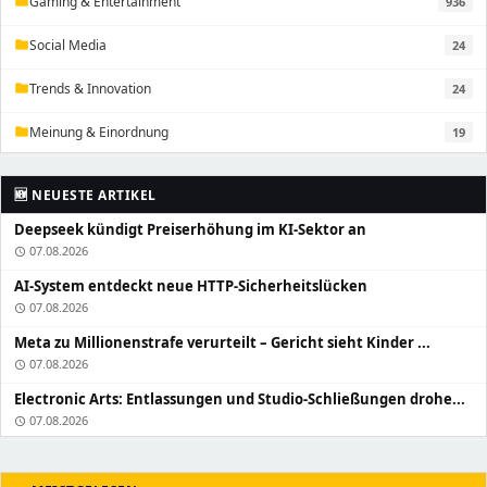
Gaming & Entertainment
936
folder
Social Media
24
folder
Trends & Innovation
24
folder
Meinung & Einordnung
19
folder
🆕 NEUESTE ARTIKEL
Deepseek kündigt Preiserhöhung im KI-Sektor an
07.08.2026
schedule
AI-System entdeckt neue HTTP-Sicherheitslücken
07.08.2026
schedule
Meta zu Millionenstrafe verurteilt – Gericht sieht Kinder ...
07.08.2026
schedule
Electronic Arts: Entlassungen und Studio-Schließungen drohe...
07.08.2026
schedule