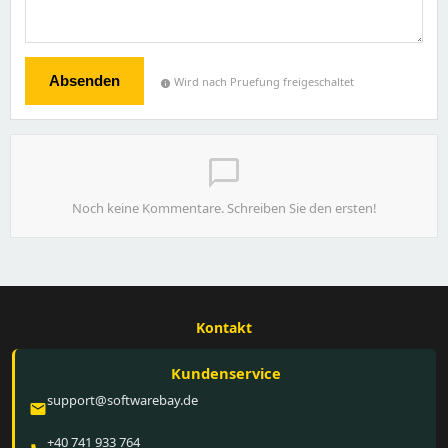
Absenden
Wird nach Pruefung freigeschaltet
info
chat_bubble_outline
Noch keine Kommentare. Schreiben Sie den ersten!
Kontakt
Kundenservice
support@softwarebay.de
email
+40 741 933 764