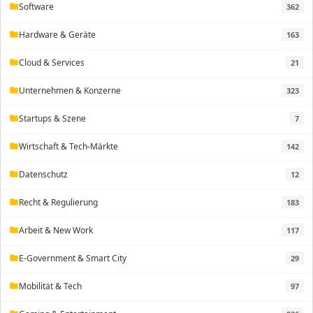
Software
362
folder
Hardware & Geräte
163
folder
Cloud & Services
21
folder
Unternehmen & Konzerne
323
folder
Startups & Szene
7
folder
Wirtschaft & Tech-Märkte
142
folder
Datenschutz
12
folder
Recht & Regulierung
183
folder
Arbeit & New Work
117
folder
E-Government & Smart City
29
folder
Mobilität & Tech
97
folder