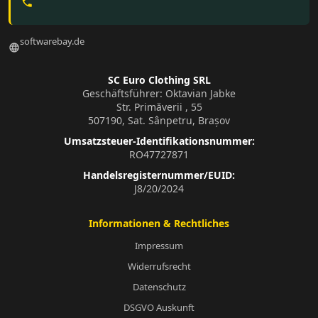
phone
softwarebay.de
language
SC Euro Clothing SRL
Geschäftsführer: Oktavian Jabke
Str. Primăverii , 55
507190, Sat. Sânpetru, Brașov
Umsatzsteuer-Identifikationsnummer:
RO47727871
Handelsregisternummer/EUID:
J8/20/2024
Informationen & Rechtliches
Impressum
Widerrufsrecht
Datenschutz
DSGVO Auskunft