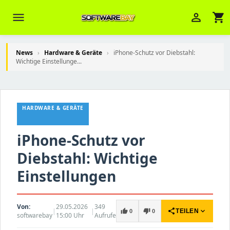
menu
person_outline
shopping_cart
News
›
Hardware & Geräte
›
iPhone-Schutz vor Diebstahl:
Wichtige Einstellunge...
Veni Aria E.
close
Brasov
HARDWARE & GERÄTE
Wie kann ich Ihnen helfen? Sie können
z. B. Ihre Bestellnummer (z.B.
S24DXG9F8JK2) nennen.
iPhone-Schutz vor
Diebstahl: Wichtige
Einstellungen
Von:
29.05.2026
349
|
|
share
expand_more
thumb_up
thumb_down
TEILEN
0
0
softwarebay
15:00 Uhr
Aufrufe