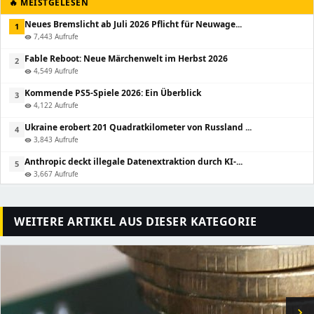
🔥 MEISTGELESEN
Neues Bremslicht ab Juli 2026 Pflicht für Neuwage...
1
7,443 Aufrufe
visibility
Fable Reboot: Neue Märchenwelt im Herbst 2026
2
4,549 Aufrufe
visibility
Kommende PS5-Spiele 2026: Ein Überblick
3
4,122 Aufrufe
visibility
Ukraine erobert 201 Quadratkilometer von Russland ...
4
3,843 Aufrufe
visibility
Anthropic deckt illegale Datenextraktion durch KI-...
5
3,667 Aufrufe
visibility
WEITERE ARTIKEL AUS DIESER KATEGORIE
chevron_right