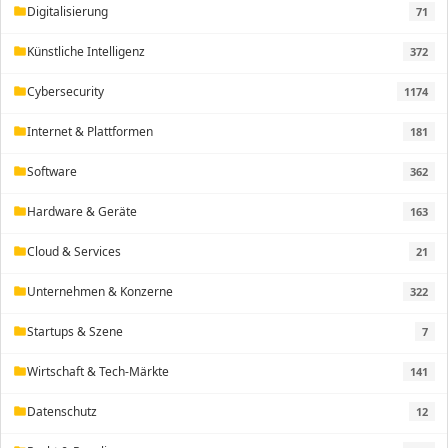
Digitalisierung
71
folder
Künstliche Intelligenz
372
folder
Cybersecurity
1174
folder
Internet & Plattformen
181
folder
Software
362
folder
Hardware & Geräte
163
folder
Cloud & Services
21
folder
Unternehmen & Konzerne
322
folder
Startups & Szene
7
folder
Wirtschaft & Tech-Märkte
141
folder
Datenschutz
12
folder