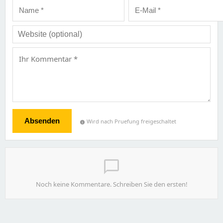
Absenden
Wird nach Pruefung freigeschaltet
info
chat_bubble_outline
Noch keine Kommentare. Schreiben Sie den ersten!