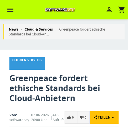
menu
person_outline
shopping_cart
News
›
Cloud & Services
›
Greenpeace fordert ethische
Standards bei Cloud-An...
Veni Aria E.
close
Brasov
CLOUD & SERVICES
Wie kann ich Ihnen helfen? Sie können
z. B. Ihre Bestellnummer (z.B.
S24DXG9F8JK2) nennen.
Greenpeace fordert
ethische Standards bei
Cloud-Anbietern
Von:
02.06.2026
418
|
|
share
expand_more
thumb_up
thumb_down
TEILEN
0
0
softwarebay
20:00 Uhr
Aufrufe