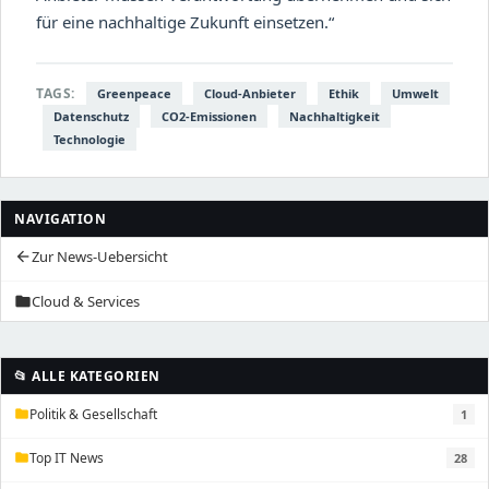
für eine nachhaltige Zukunft einsetzen.“
TAGS:
Greenpeace
Cloud-Anbieter
Ethik
Umwelt
Datenschutz
CO2-Emissionen
Nachhaltigkeit
Technologie
NAVIGATION
Zur News-Uebersicht
arrow_back
Cloud & Services
folder
📂 ALLE KATEGORIEN
Politik & Gesellschaft
1
folder
Top IT News
28
folder