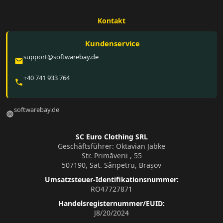
Kontakt
Kundenservice
support@softwarebay.de
email
+40 741 933 764
phone
softwarebay.de
language
SC Euro Clothing SRL
Geschäftsführer: Oktavian Jabke
Str. Primăverii , 55
507190, Sat. Sânpetru, Brașov
Umsatzsteuer-Identifikationsnummer:
RO47727871
Handelsregisternummer/EUID:
J8/20/2024