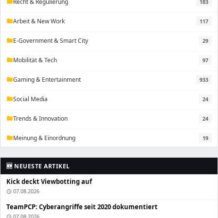
Recht & Regulierung
183
folder
Arbeit & New Work
117
folder
E-Government & Smart City
29
folder
Mobilität & Tech
97
folder
Gaming & Entertainment
933
folder
Social Media
24
folder
Trends & Innovation
24
folder
Meinung & Einordnung
19
folder
🆕 NEUESTE ARTIKEL
Kick deckt Viewbotting auf
07.08.2026
schedule
TeamPCP: Cyberangriffe seit 2020 dokumentiert
07.08.2026
schedule