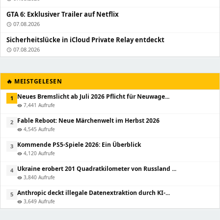
GTA 6: Exklusiver Trailer auf Netflix
07.08.2026
schedule
Sicherheitslücke in iCloud Private Relay entdeckt
07.08.2026
schedule
🔥 MEISTGELESEN
Neues Bremslicht ab Juli 2026 Pflicht für Neuwage...
1
7,441 Aufrufe
visibility
Fable Reboot: Neue Märchenwelt im Herbst 2026
2
4,545 Aufrufe
visibility
Kommende PS5-Spiele 2026: Ein Überblick
3
4,120 Aufrufe
visibility
Ukraine erobert 201 Quadratkilometer von Russland ...
4
3,840 Aufrufe
visibility
Anthropic deckt illegale Datenextraktion durch KI-...
5
3,649 Aufrufe
visibility