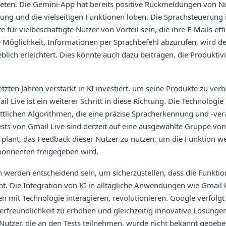
ieten. Die Gemini-App hat bereits positive Rückmeldungen von Nu
ung und die vielseitigen Funktionen loben. Die Sprachsteuerung 
für vielbeschäftigte Nutzer von Vorteil sein, die ihre E-Mails eff
Möglichkeit, Informationen per Sprachbefehl abzurufen, wird der
blich erleichtert. Dies könnte auch dazu beitragen, die Produktivi
etzten Jahren verstärkt in KI investiert, um seine Produkte zu ver
l Live ist ein weiterer Schritt in diese Richtung. Die Technologie
rittlichen Algorithmen, die eine präzise Spracherkennung und -ve
ests von Gmail Live sind derzeit auf eine ausgewählte Gruppe vo
plant, das Feedback dieser Nutzer zu nutzen, um die Funktion we
Abonnenten freigegeben wird.
werden entscheidend sein, um sicherzustellen, dass die Funktio
ht. Die Integration von KI in alltägliche Anwendungen wie Gmail 
 mit Technologie interagieren, revolutionieren. Google verfolgt 
zerfreundlichkeit zu erhöhen und gleichzeitig innovative Lösunge
utzer, die an den Tests teilnehmen, wurde nicht bekannt gegeben.