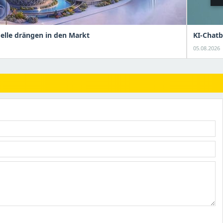
elle drängen in den Markt
KI-Chatb
05.08.2026