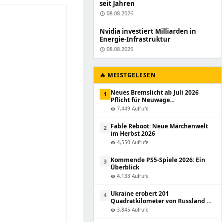
seit Jahren
08.08.2026
schedule
Nvidia investiert Milliarden in
Energie-Infrastruktur
08.08.2026
schedule
🔥 MEISTGELESEN
Neues Bremslicht ab Juli 2026
1
Pflicht für Neuwage...
7,449 Aufrufe
visibility
Fable Reboot: Neue Märchenwelt
2
im Herbst 2026
4,550 Aufrufe
visibility
Kommende PS5-Spiele 2026: Ein
3
Überblick
4,133 Aufrufe
visibility
Ukraine erobert 201
4
Quadratkilometer von Russland ...
3,845 Aufrufe
visibility