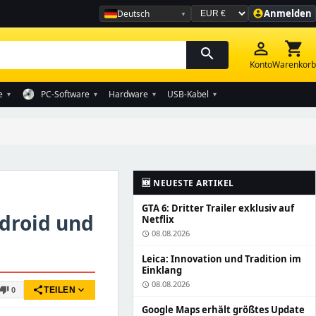
Anmelden
Deutsch
account_circle
Währung auswählen
person_outline
shopping_cart
search
Konto
Warenkorb
e
PC-Software
Hardware
USB-Kabel
▾
▾
▾
▾
🆕 NEUESTE ARTIKEL
GTA 6: Dritter Trailer exklusiv auf
ndroid und
Netflix
08.08.2026
schedule
Leica: Innovation und Tradition im
Einklang
08.08.2026
schedule
share
expand_more
thumb_down
TEILEN
0
Google Maps erhält größtes Update