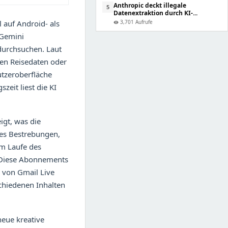
Anthropic deckt illegale
5
Datenextraktion durch KI-...
3,701 Aufrufe
 auf Android- als
visibility
;Gemini
durchsuchen. Laut
en Reisedaten oder
utzeroberfläche
zeit liest die KI
igt, was die
les Bestrebungen,
im Laufe des
. Diese Abonnements
 von Gmail Live
schiedenen Inhalten
neue kreative