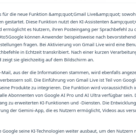
ts für die neue Funktion &amp;quot;Gmail Live&amp;quot; sowohl
en gestartet. Diese Funktion nutzt den KI-Assistenten &amp;quot
 ermöglicht es Nutzern, ihren Posteingang per Sprachbefehl zu 
 9to5Google können Anwender beispielsweise nach bevorstehend
stellungen fragen. Bei Aktivierung von Gmail Live wird eine Ben
hbefehle in Echtzeit transkribiert. Nach einer kurzen Verarbeitungs
 zeigt sie gleichzeitig auf dem Bildschirm an.
-Mail, aus der die Informationen stammen, wird ebenfalls angeze
erbessern soll. Die Einführung von Gmail Live ist Teil von Goog
seine Produkte zu integrieren. Die Funktion wird voraussichtlich 
lle Abonnenten von Google AI Pro und AI Ultra verfügbar sein
ang zu erweiterten KI-Funktionen und -Diensten. Die Entwicklung
hrung der Gemini-App, die es Nutzern ermöglicht, Videos aus ver
ie Google seine KI-Technologien weiter ausbaut, um den Nutzern 