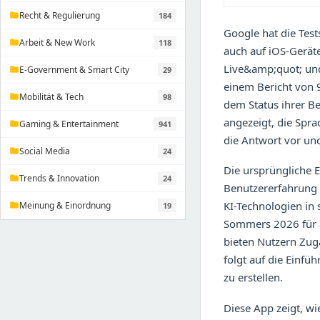
Recht & Regulierung
184
folder
Google hat die Tes
Arbeit & New Work
118
folder
auch auf iOS-Gerät
Live&amp;quot; und
E-Government & Smart City
29
folder
einem Bericht von
Mobilität & Tech
98
folder
dem Status ihrer Be
angezeigt, die Sprac
Gaming & Entertainment
941
folder
die Antwort vor und
Social Media
24
folder
Die ursprüngliche E
Trends & Innovation
24
folder
Benutzererfahrung v
KI-Technologien in 
Meinung & Einordnung
19
folder
Sommers 2026 für a
bieten Nutzern Zug
folgt auf die Einfü
zu erstellen.
Diese App zeigt, w