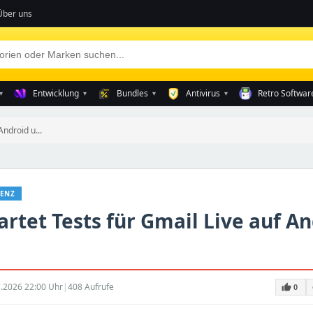
Über uns
Entwicklung
Bundles
Antivirus
Retro Softwar
▾
▾
▾
▾
Android u...
GENZ
artet Tests für Gmail Live auf A
.2026 22:00 Uhr
|
408 Aufrufe
thumb_up
0