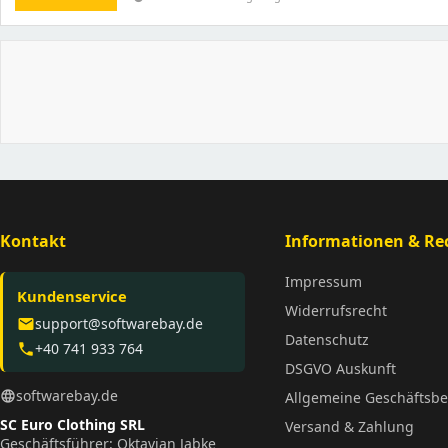
Kontakt
Informationen & Rec
Impressum
Kundenservice
Widerrufsrecht
support@softwarebay.de
email
Datenschutz
+40 741 933 764
phone
DSGVO Auskunft
softwarebay.de
language
Allgemeine Geschäftsb
SC Euro Clothing SRL
Versand & Zahlung
Geschäftsführer: Oktavian Jabke