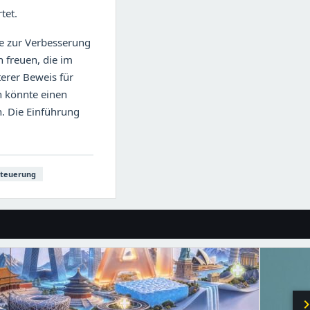
tet.
ie zur Verbesserung
 freuen, die im
terer Beweis für
n könnte einen
n. Die Einführung
steuerung
chevron_r