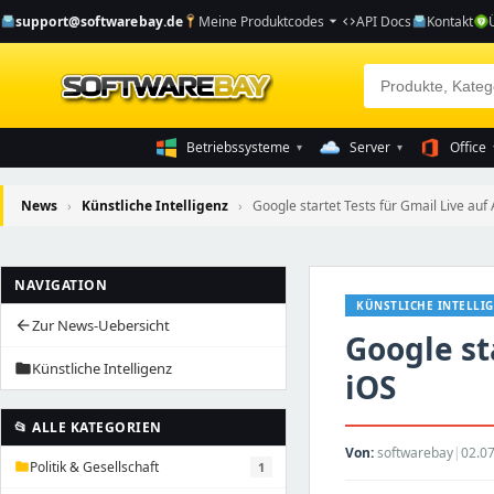
support@softwarebay.de
Meine Produktcodes
API Docs
Kontakt
arrow_drop_down
code
Betriebssysteme
Server
Office
▾
▾
News
›
Künstliche Intelligenz
›
Google startet Tests für Gmail Live auf 
NAVIGATION
KÜNSTLICHE INTELLI
Zur News-Uebersicht
arrow_back
Google st
Künstliche Intelligenz
folder
iOS
📂 ALLE KATEGORIEN
Von:
softwarebay
|
02.07
Politik & Gesellschaft
1
folder