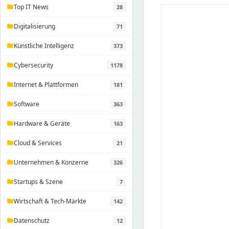
Top IT News
28
folder
Digitalisierung
71
folder
Künstliche Intelligenz
373
folder
Cybersecurity
1178
folder
Internet & Plattformen
181
folder
Software
363
folder
Hardware & Geräte
163
folder
Cloud & Services
21
folder
Unternehmen & Konzerne
326
folder
Startups & Szene
7
folder
Wirtschaft & Tech-Märkte
142
folder
Datenschutz
12
folder