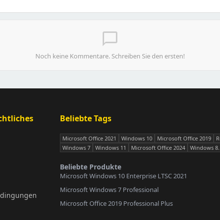
chat_bubble_outline
Noch keine Kommentare. Schreiben Sie den ersten!
htliches
Beliebte Tags
Microsoft Office 2021
Windows 10
Microsoft Office 2019
R
Windows 7
Windows 11
Microsoft Office 2024
Windows 8.
Beliebte Produkte
Microsoft Windows 10 Enterprise LTSC 2021
Microsoft Windows 7 Professional
edingungen
Microsoft Office 2019 Professional Plus