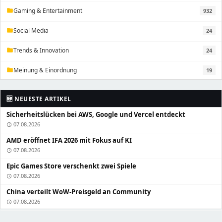
Gaming & Entertainment
932
folder
Social Media
24
folder
Trends & Innovation
24
folder
Meinung & Einordnung
19
folder
🆕 NEUESTE ARTIKEL
Sicherheitslücken bei AWS, Google und Vercel entdeckt
07.08.2026
schedule
AMD eröffnet IFA 2026 mit Fokus auf KI
07.08.2026
schedule
Epic Games Store verschenkt zwei Spiele
07.08.2026
schedule
China verteilt WoW-Preisgeld an Community
07.08.2026
schedule