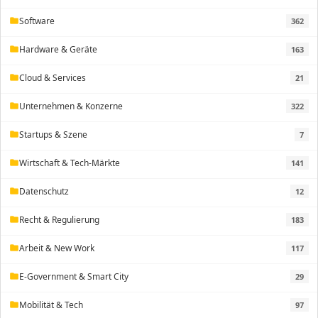
Software
362
folder
Hardware & Geräte
163
folder
Cloud & Services
21
folder
Unternehmen & Konzerne
322
folder
Startups & Szene
7
folder
Wirtschaft & Tech-Märkte
141
folder
Datenschutz
12
folder
Recht & Regulierung
183
folder
Arbeit & New Work
117
folder
E-Government & Smart City
29
folder
Mobilität & Tech
97
folder