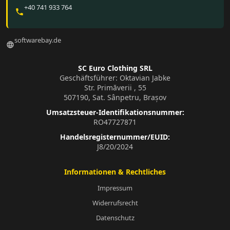
+40 741 933 764
phone
softwarebay.de
language
SC Euro Clothing SRL
Geschäftsführer: Oktavian Jabke
Str. Primăverii , 55
507190, Sat. Sânpetru, Brașov
Umsatzsteuer-Identifikationsnummer:
RO47727871
Handelsregisternummer/EUID:
J8/20/2024
Informationen & Rechtliches
Impressum
Widerrufsrecht
Datenschutz