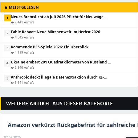
🔥 MEISTGELESEN
Neues Bremslicht ab Juli 2026 Pflicht für Neuwage...
1
7,441 Aufrufe
visibility
Fable Reboot: Neue Märchenwelt im Herbst 2026
2
4,545 Aufrufe
visibility
Kommende PS5-Spiele 2026: Ein Überblick
3
4,119 Aufrufe
visibility
Ukraine erobert 201 Quadratkilometer von Russland ...
4
3,840 Aufrufe
visibility
Anthropic deckt illegale Datenextraktion durch KI-...
5
3,641 Aufrufe
visibility
WEITERE ARTIKEL AUS DIESER KATEGORIE
Amazon verkürzt Rückgabefrist für zahlreiche
07.08.2026