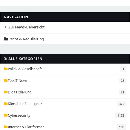
NAVIGATION
Zur News-Uebersicht
arrow_back
Recht & Regulierung
folder
📂 ALLE KATEGORIEN
Politik & Gesellschaft
1
folder
Top IT News
28
folder
Digitalisierung
71
folder
Künstliche Intelligenz
372
folder
Cybersecurity
1172
folder
Internet & Plattformen
180
folder