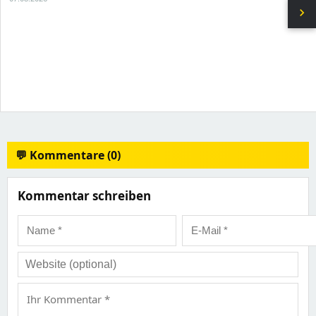
chevron_right
💬 Kommentare (0)
Kommentar schreiben