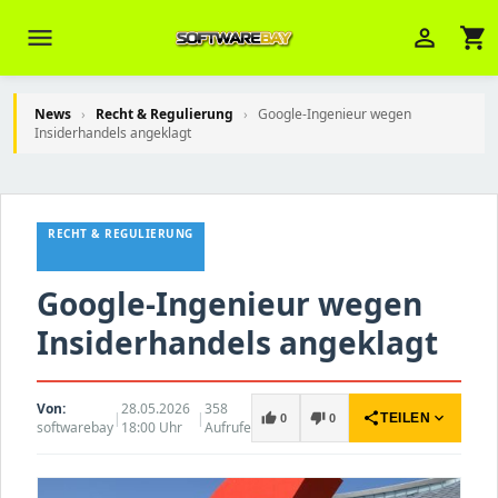
menu
person_outline
shopping_cart
News
›
Recht & Regulierung
›
Google-Ingenieur wegen
Insiderhandels angeklagt
Veni Aria E.
close
Brasov
RECHT & REGULIERUNG
Wie kann ich Ihnen helfen? Sie können
z. B. Ihre Bestellnummer (z.B.
Google-Ingenieur wegen
S24DXG9F8JK2) nennen.
Insiderhandels angeklagt
Von:
28.05.2026
358
|
|
share
expand_more
thumb_up
thumb_down
TEILEN
0
0
softwarebay
18:00 Uhr
Aufrufe