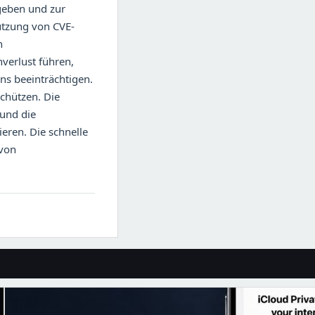
geben und zur
utzung von CVE-
n
nverlust führen,
ns beeinträchtigen.
chützen. Die
 und die
eren. Die schnelle
 von