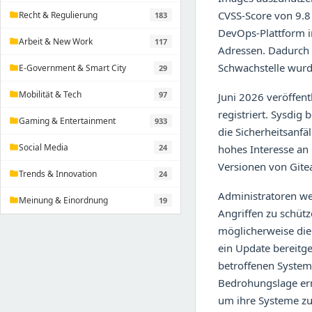
CVSS-Score von 9.8 
Recht & Regulierung
183
folder
DevOps-Plattform 
Arbeit & New Work
117
folder
Adressen. Dadurch k
Schwachstelle wur
E-Government & Smart City
29
folder
Mobilität & Tech
97
folder
Juni 2026 veröffent
registriert. Sysdig
Gaming & Entertainment
933
folder
die Sicherheitsanfä
Social Media
24
hohes Interesse an d
folder
Versionen von Gitea
Trends & Innovation
24
folder
Administratoren we
Meinung & Einordnung
19
folder
Angriffen zu schütz
möglicherweise die
ein Update bereitge
betroffenen Systeme
Bedrohungslage er
um ihre Systeme zu