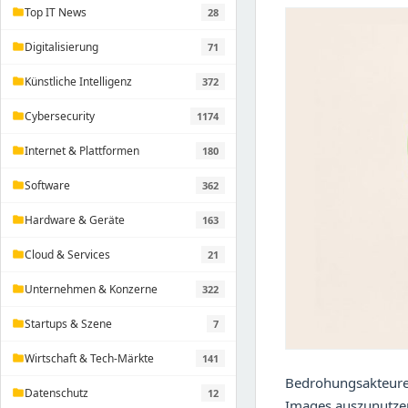
Top IT News
28
folder
Digitalisierung
71
folder
Künstliche Intelligenz
372
folder
Cybersecurity
1174
folder
Internet & Plattformen
180
folder
Software
362
folder
Hardware & Geräte
163
folder
Cloud & Services
21
folder
Unternehmen & Konzerne
322
folder
Startups & Szene
7
folder
Wirtschaft & Tech-Märkte
141
folder
Bedrohungsakteure v
Datenschutz
12
folder
Images auszunutzen