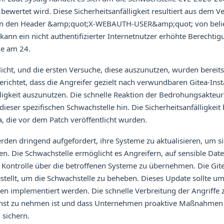
bewertet wird. Diese Sicherheitsanfälligkeit resultiert aus dem V
in den Header &amp;quot;X-WEBAUTH-USER&amp;quot; von belie
ann ein nicht authentifizierter Internetnutzer erhöhte Berechti
de am 24.
licht, und die ersten Versuche, diese auszunutzen, wurden bereits
 berichtet, dass die Angreifer gezielt nach verwundbaren Gitea-In
lligkeit auszunutzen. Die schnelle Reaktion der Bedrohungsakteur
ieser spezifischen Schwachstelle hin. Die Sicherheitsanfälligkeit be
, die vor dem Patch veröffentlicht wurden.
rden dringend aufgefordert, ihre Systeme zu aktualisieren, um s
en. Die Schwachstelle ermöglicht es Angreifern, auf sensible Dat
 Kontrolle über die betroffenen Systeme zu übernehmen. Die Git
stellt, um die Schwachstelle zu beheben. Dieses Update sollte u
n implementiert werden. Die schnelle Verbreitung der Angriffe z
nst zu nehmen ist und dass Unternehmen proaktive Maßnahmen 
 sichern.