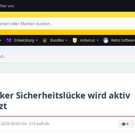
Über uns
Entwicklung
Bundles
Antivirus
Retro Softwar
▾
▾
▾
▾
t...
ker Sicherheitslücke wird aktiv
zt
.2026 06:00 Uhr
|
210 Aufrufe
thumb_up
0