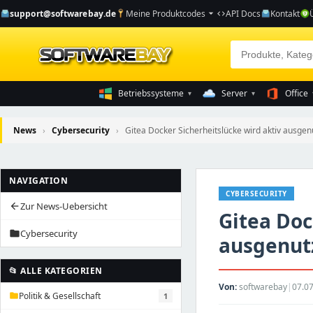
support@softwarebay.de
Meine Produktcodes
API Docs
Kontakt
arrow_drop_down
code
Betriebssysteme
Server
Office
▾
▾
News
›
Cybersecurity
›
Gitea Docker Sicherheitslücke wird aktiv ausgenu
NAVIGATION
CYBERSECURITY
Zur News-Uebersicht
arrow_back
Gitea Doc
Cybersecurity
folder
ausgenut
📂 ALLE KATEGORIEN
Von:
softwarebay
|
07.07
Politik & Gesellschaft
1
folder