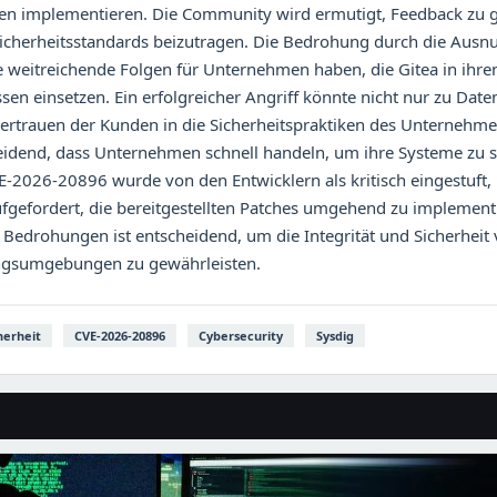
nen implementieren. Die Community wird ermutigt, Feedback zu 
icherheitsstandards beizutragen. Die Bedrohung durch die Ausn
weitreichende Folgen für Unternehmen haben, die Gitea in ihre
en einsetzen. Ein erfolgreicher Angriff könnte nicht nur zu Date
ertrauen der Kunden in die Sicherheitspraktiken des Unternehme
heidend, dass Unternehmen schnell handeln, um ihre Systeme zu s
E-2026-20896 wurde von den Entwicklern als kritisch eingestuft,
gefordert, die bereitgestellten Patches umgehend zu implementi
 Bedrohungen ist entscheidend, um die Integrität und Sicherheit
ngsumgebungen zu gewährleisten.
herheit
CVE-2026-20896
Cybersecurity
Sysdig