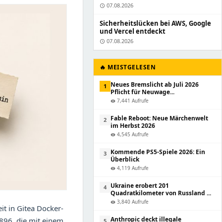
07.08.2026
schedule
Sicherheitslücken bei AWS, Google
und Vercel entdeckt
07.08.2026
schedule
🔥 MEISTGELESEN
Neues Bremslicht ab Juli 2026
1
Pflicht für Neuwage...
7,441 Aufrufe
visibility
Fable Reboot: Neue Märchenwelt
2
im Herbst 2026
4,545 Aufrufe
visibility
Kommende PS5-Spiele 2026: Ein
3
Überblick
4,119 Aufrufe
visibility
Ukraine erobert 201
4
Quadratkilometer von Russland ...
3,840 Aufrufe
visibility
it in Gitea Docker-
Anthropic deckt illegale
896, die mit einem
5