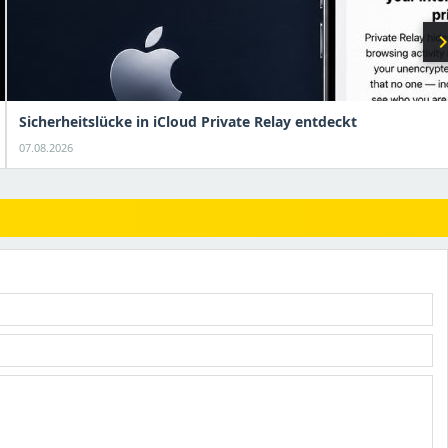
chevron_r
Sicherheitslücke in iCloud Private Relay entdeckt
07.08.2026