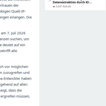
Datenextraktion durch KI-...
ertrauen der
3,647 Aufrufe
visibility
bigen Quell-IP-
gungen erlangen. Die
 am 7. Juli 2026
stanzen suchen, um
e deutet auf ein
trifft alle
ich vor möglichen
en zuzugreifen und
ea-Entwickler haben
mgehend auf allen
eigt, dass die
ergreifen müssen,