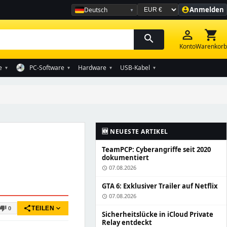
Anmelden
Deutsch
account_circle
Währung auswählen
person_outline
shopping_cart
search
Konto
Warenkorb
e
PC-Software
Hardware
USB-Kabel
▾
▾
▾
▾
🆕 NEUESTE ARTIKEL
TeamPCP: Cyberangriffe seit 2020
dokumentiert
07.08.2026
schedule
GTA 6: Exklusiver Trailer auf Netflix
07.08.2026
schedule
share
expand_more
thumb_down
TEILEN
0
Sicherheitslücke in iCloud Private
Relay entdeckt