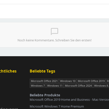
chat_bubble_outline
Noch keine Kommentare. Schreiben Sie den ersten!
htliches
Beliebte Tags
Microsoft Office 2021
Windows 10
Microsoft Office 2019
R
Windows 7
Windows 11
Microsoft Office 2024
Windows 8.
Beliebte Produkte
Microsoft Office 2019 Home and Business - Mac-Versio
Microsoft Windows 7 Home Premium