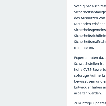
Sysdig hat auch fes
Sicherheitsanfälli
das Ausnutzen von S
Methoden erhöhen di
Sicherheitsgemeins
Sicherheitsrichtli
Sicherheitsmaßnahme
minimieren.
Experten raten daz
Schwachstellen frühz
hohe CVSS-Bewertung
sofortige Aufmerksa
bewusst sein und e
Entwickler haben an
arbeiten werden.
Zukünftige Updates