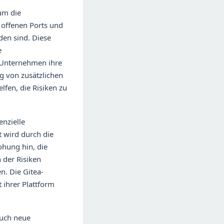
um die
 offenen Ports und
den sind. Diese
e
s Unternehmen ihre
g von zusätzlichen
fen, die Risiken zu
nzielle
t wird durch die
ohung hin, die
 der Risiken
. Die Gitea-
 ihrer Plattform
auch neue