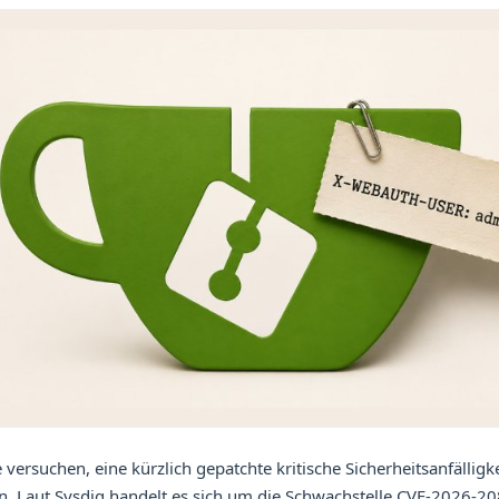
ersuchen, eine kürzlich gepatchte kritische Sicherheitsanfälligke
. Laut Sysdig handelt es sich um die Schwachstelle CVE-2026-20