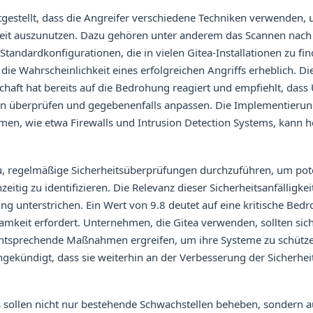
tgestellt, dass die Angreifer verschiedene Techniken verwenden, 
gkeit auszunutzen. Dazu gehören unter anderem das Scannen nach
tandardkonfigurationen, die in vielen Gitea-Installationen zu fin
e Wahrscheinlichkeit eines erfolgreichen Angriffs erheblich. Di
chaft hat bereits auf die Bedrohung reagiert und empfiehlt, das
nien überprüfen und gegebenenfalls anpassen. Die Implementierun
n, wie etwa Firewalls und Intrusion Detection Systems, kann hel
u, regelmäßige Sicherheitsüberprüfungen durchzuführen, um pote
eitig zu identifizieren. Die Relevanz dieser Sicherheitsanfälligkei
 unterstrichen. Ein Wert von 9.8 deutet auf eine kritische Bedr
mkeit erfordert. Unternehmen, die Gitea verwenden, sollten sich
ntsprechende Maßnahmen ergreifen, um ihre Systeme zu schützen
gekündigt, dass sie weiterhin an der Verbesserung der Sicherheit
 sollen nicht nur bestehende Schwachstellen beheben, sondern 