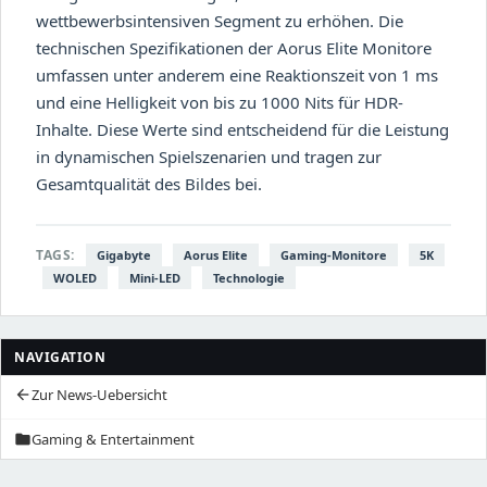
wettbewerbsintensiven Segment zu erhöhen. Die
technischen Spezifikationen der Aorus Elite Monitore
umfassen unter anderem eine Reaktionszeit von 1 ms
und eine Helligkeit von bis zu 1000 Nits für HDR-
Inhalte. Diese Werte sind entscheidend für die Leistung
in dynamischen Spielszenarien und tragen zur
Gesamtqualität des Bildes bei.
TAGS:
Gigabyte
Aorus Elite
Gaming-Monitore
5K
WOLED
Mini-LED
Technologie
NAVIGATION
Zur News-Uebersicht
arrow_back
Gaming & Entertainment
folder