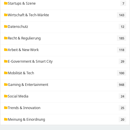
Startups & Szene
7
folder
Wirtschaft & Tech-Märkte
143
folder
Datenschutz
12
folder
Recht & Regulierung
185
folder
Arbeit & New Work
118
folder
E-Government & Smart City
29
folder
Mobilität & Tech
100
folder
Gaming & Entertainment
948
folder
Social Media
24
folder
Trends & Innovation
25
folder
Meinung & Einordnung
20
folder