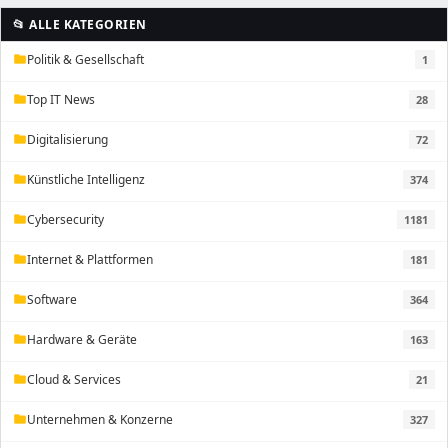
📂 ALLE KATEGORIEN
Politik & Gesellschaft
1
folder
Top IT News
28
folder
Digitalisierung
72
folder
Künstliche Intelligenz
374
folder
Cybersecurity
1181
folder
Internet & Plattformen
181
folder
Software
364
folder
Hardware & Geräte
163
folder
Cloud & Services
21
folder
Unternehmen & Konzerne
327
folder