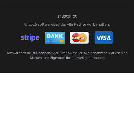
E-Mail:
Trustpilot
© 2026 softwarebay.de. Alle Rechte vorbehalten.
Senden
softwarebay.de ist unabhängiger Lizenz-Reseller. Alle genannten Marken sind
Marken sind Eigentum ihrer jeweiligen Inhaber.