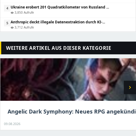
Ukraine erobert 201 Quadratkilometer von Russland ...
4
3,850 Aufrufe
visibility
Anthropic deckt illegale Datenextraktion durch KI-...
5
3,712 Aufrufe
visibility
WEITERE ARTIKEL AUS DIESER KATEGORIE
chevron_right
Angelic Dark Symphony: Neues RPG angekündi
09.08.2026