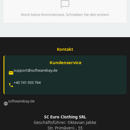
chat_bubble_outline
Noch keine Kommentare. Schreiben Sie den ersten!
Kontakt
Kundenservice
support@softwarebay.de
email
+40 741 933 764
phone
softwarebay.de
language
SC Euro Clothing SRL
Geschäftsführer: Oktavian Jabke
Str. Primăverii , 55