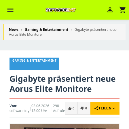
menu
person_outline
shopping_cart
News
›
Gaming & Entertainment
›
Gigabyte präsentiert neue
Aorus Elite Monitore
Veni Aria E.
close
Brasov
GAMING & ENTERTAINMENT
Wie kann ich Ihnen helfen? Sie können
z. B. Ihre Bestellnummer (z.B.
Gigabyte präsentiert neue
S24DXG9F8JK2) nennen.
Aorus Elite Monitore
Von:
03.06.2026
298
|
|
share
expand_more
thumb_up
thumb_down
TEILEN
0
0
softwarebay
13:00 Uhr
Aufrufe