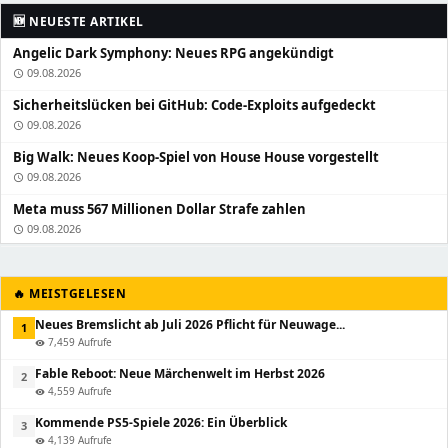
🆕 NEUESTE ARTIKEL
Angelic Dark Symphony: Neues RPG angekündigt
09.08.2026
schedule
Sicherheitslücken bei GitHub: Code-Exploits aufgedeckt
09.08.2026
schedule
Big Walk: Neues Koop-Spiel von House House vorgestellt
09.08.2026
schedule
Meta muss 567 Millionen Dollar Strafe zahlen
09.08.2026
schedule
🔥 MEISTGELESEN
Neues Bremslicht ab Juli 2026 Pflicht für Neuwage...
1
7,459 Aufrufe
visibility
Fable Reboot: Neue Märchenwelt im Herbst 2026
2
4,559 Aufrufe
visibility
Kommende PS5-Spiele 2026: Ein Überblick
3
4,139 Aufrufe
visibility