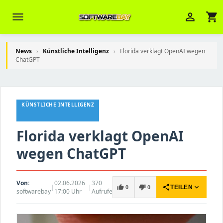
menu
person_outline
shopping_cart
News
›
Künstliche Intelligenz
›
Florida verklagt OpenAI wegen
ChatGPT
Veni Aria E.
close
Brasov
KÜNSTLICHE INTELLIGENZ
Wie kann ich Ihnen helfen? Sie können
z. B. Ihre Bestellnummer (z.B.
S24DXG9F8JK2) nennen.
Florida verklagt OpenAI
wegen ChatGPT
Von:
02.06.2026
370
|
|
share
expand_more
thumb_up
thumb_down
TEILEN
0
0
softwarebay
17:00 Uhr
Aufrufe