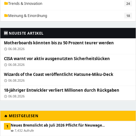
Trends & Innovation
24
folder
Meinung & Einordnung
18
folder
🆕 NEUESTE ARTIKEL
Motherboards könnten bis zu 50 Prozent teurer werden
06.08.2026
schedule
CISA warnt vor aktiv ausgenutzten Sicherheitslücken
06.08.2026
schedule
Wizards of the Coast veröffentlicht Hatsune-Miku-Deck
06.08.2026
schedule
18-Jähriger Entwickler verliert Millionen durch Rückgaben
06.08.2026
schedule
🔥 MEISTGELESEN
Neues Bremslicht ab Juli 2026 Pflicht für Neuwage...
1
7,432 Aufrufe
visibility