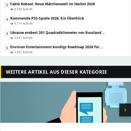
Fable Reboot: Neue Märchenwelt im Herbst 2026
2
4,540 Aufrufe
visibility
Kommende PS5-Spiele 2026: Ein Überblick
3
4,114 Aufrufe
visibility
Ukraine erobert 201 Quadratkilometer von Russland ...
4
3,837 Aufrufe
visibility
Envision Entertainment kündigt Roadmap 2026 für ...
5
3,581 Aufrufe
visibility
WEITERE ARTIKEL AUS DIESER KATEGORIE
chevron_right