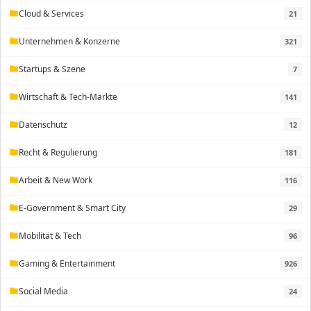
Cloud & Services
21
folder
Unternehmen & Konzerne
321
folder
Startups & Szene
7
folder
Wirtschaft & Tech-Märkte
141
folder
Datenschutz
12
folder
Recht & Regulierung
181
folder
Arbeit & New Work
116
folder
E-Government & Smart City
29
folder
Mobilität & Tech
96
folder
Gaming & Entertainment
926
folder
Social Media
24
folder