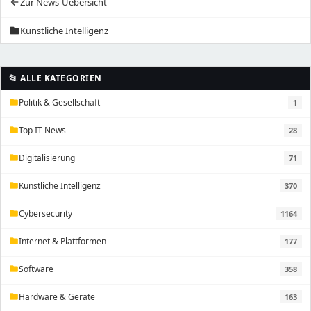
Zur News-Uebersicht
arrow_back
Künstliche Intelligenz
folder
📂 ALLE KATEGORIEN
Politik & Gesellschaft
1
folder
Top IT News
28
folder
Digitalisierung
71
folder
Künstliche Intelligenz
370
folder
Cybersecurity
1164
folder
Internet & Plattformen
177
folder
Software
358
folder
Hardware & Geräte
163
folder