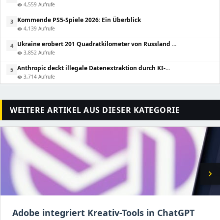
4,559 Aufrufe
visibility
Kommende PS5-Spiele 2026: Ein Überblick
3
4,139 Aufrufe
visibility
Ukraine erobert 201 Quadratkilometer von Russland ...
4
3,852 Aufrufe
visibility
Anthropic deckt illegale Datenextraktion durch KI-...
5
3,714 Aufrufe
visibility
WEITERE ARTIKEL AUS DIESER KATEGORIE
chevron_right
Adobe integriert Kreativ-Tools in ChatGPT