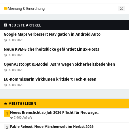
Meinung & Einordnung
20
folder
🆕 NEUESTE ARTIKEL
Google Maps verbessert Navigation in Android Auto
09.08.2026
schedule
Neue KVM-Sicherheitslücke gefährdet Linux-Hosts
09.08.2026
schedule
OpenAI stoppt KI-Modell Astra wegen Sicherheitsbedenken
09.08.2026
schedule
EU-Kommissarin Virkkunen kritisiert Tech-Riesen
09.08.2026
schedule
🔥 MEISTGELESEN
Neues Bremslicht ab Juli 2026 Pflicht für Neuwage...
1
7,460 Aufrufe
visibility
Fable Reboot: Neue Märchenwelt im Herbst 2026
2