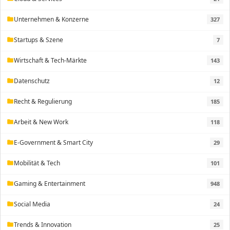
Unternehmen & Konzerne
327
folder
Startups & Szene
7
folder
Wirtschaft & Tech-Märkte
143
folder
Datenschutz
12
folder
Recht & Regulierung
185
folder
Arbeit & New Work
118
folder
E-Government & Smart City
29
folder
Mobilität & Tech
101
folder
Gaming & Entertainment
948
folder
Social Media
24
folder
Trends & Innovation
25
folder