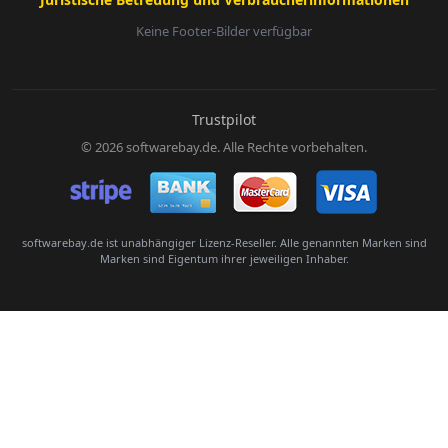
Keine Footer-Bilder verfügbar
E-Mail:
Trustpilot
© 2026 softwarebay.de. Alle Rechte vorbehalten.
Senden
softwarebay.de ist unabhängiger Lizenz-Reseller. Alle genannten Marken sind
Marken sind Eigentum ihrer jeweiligen Inhaber.