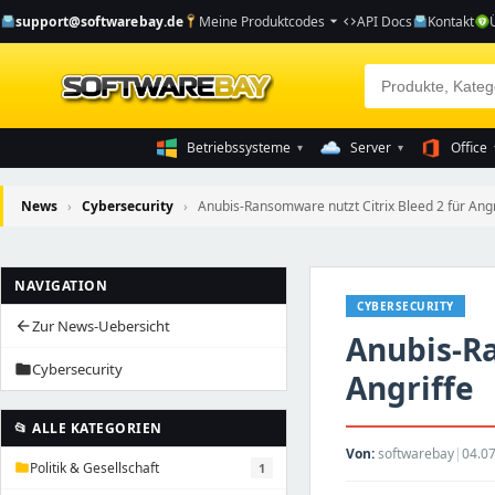
support@softwarebay.de
Meine Produktcodes
API Docs
Kontakt
arrow_drop_down
code
Betriebssysteme
Server
Office
▾
▾
News
›
Cybersecurity
›
Anubis-Ransomware nutzt Citrix Bleed 2 für Angri
NAVIGATION
CYBERSECURITY
Zur News-Uebersicht
arrow_back
Anubis-Ra
Cybersecurity
folder
Angriffe
📂 ALLE KATEGORIEN
Von:
softwarebay
|
04.07
Politik & Gesellschaft
1
folder