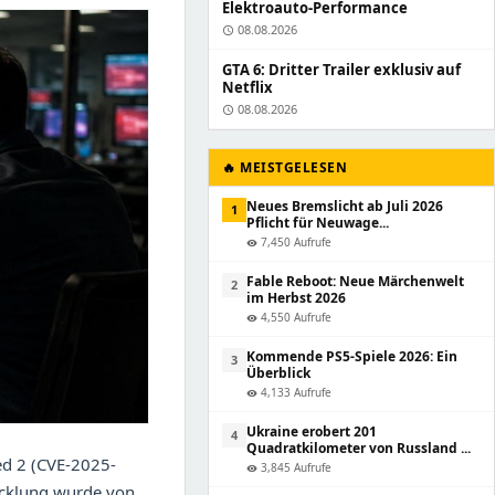
Elektroauto-Performance
08.08.2026
schedule
GTA 6: Dritter Trailer exklusiv auf
Netflix
08.08.2026
schedule
🔥 MEISTGELESEN
Neues Bremslicht ab Juli 2026
1
Pflicht für Neuwage...
7,450 Aufrufe
visibility
Fable Reboot: Neue Märchenwelt
2
im Herbst 2026
4,550 Aufrufe
visibility
Kommende PS5-Spiele 2026: Ein
3
Überblick
4,133 Aufrufe
visibility
Ukraine erobert 201
4
Quadratkilometer von Russland ...
ed 2 (CVE-2025-
3,845 Aufrufe
visibility
icklung wurde von