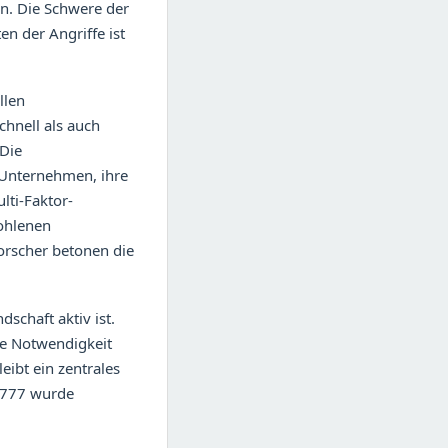
en. Die Schwere der
en der Angriffe ist
llen
chnell als auch
 Die
 Unternehmen, ihre
lti-Faktor-
fohlenen
orscher betonen die
schaft aktiv ist.
ie Notwendigkeit
ibt ein zentrales
-5777 wurde