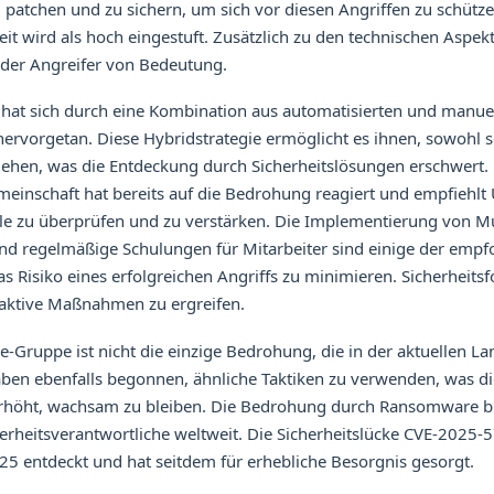
 patchen und zu sichern, um sich vor diesen Angriffen zu schütz
eit wird als hoch eingestuft. Zusätzlich zu den technischen Aspekt
 der Angreifer von Bedeutung.
hat sich durch eine Kombination aus automatisierten und manue
ervorgetan. Diese Hybridstrategie ermöglicht es ihnen, sowohl s
ugehen, was die Entdeckung durch Sicherheitslösungen erschwert.
meinschaft hat bereits auf die Bedrohung reagiert und empfiehlt
lle zu überprüfen und zu verstärken. Die Implementierung von Mu
und regelmäßige Schulungen für Mitarbeiter sind einige der emp
Risiko eines erfolgreichen Angriffs zu minimieren. Sicherheitsf
aktive Maßnahmen zu ergreifen.
ruppe ist nicht die einzige Bedrohung, die in der aktuellen Land
en ebenfalls begonnen, ähnliche Taktiken zu verwenden, was d
höht, wachsam zu bleiben. Die Bedrohung durch Ransomware ble
herheitsverantwortliche weltweit. Die Sicherheitslücke CVE-2025
25 entdeckt und hat seitdem für erhebliche Besorgnis gesorgt.