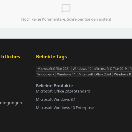
chat_bubble_outline
Noch keine Kommentare. Schreiben Sie den ersten!
htliches
Beliebte Tags
Microsoft Office 2021
Windows 10
Microsoft Office 2019
R
Windows 7
Windows 11
Microsoft Office 2024
Windows 8.
Beliebte Produkte
Microsoft Office 2024 Standard
Microsoft Windows 3.1
edingungen
Microsoft Windows 10 Enterprise