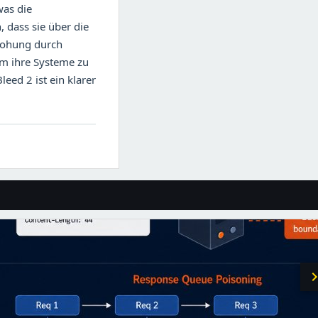
was die
, dass sie über die
rohung durch
m ihre Systeme zu
eed 2 ist ein klarer
chevron_r