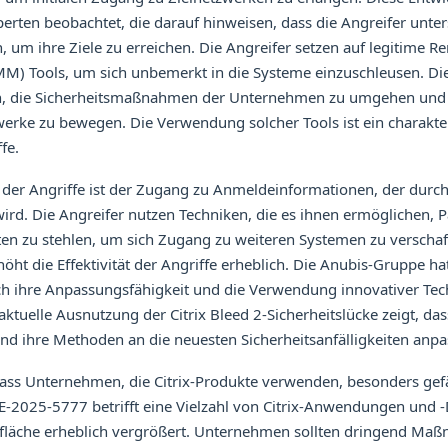
erten beobachtet, die darauf hinweisen, dass die Angreifer unter
, um ihre Ziele zu erreichen. Die Angreifer setzen auf legitim
M) Tools, um sich unbemerkt in die Systeme einzuschleusen. D
n, die Sicherheitsmaßnahmen der Unternehmen zu umgehen und s
werke zu bewegen. Die Verwendung solcher Tools ist ein charakte
fe.
t der Angriffe ist der Zugang zu Anmeldeinformationen, der durc
ird. Die Angreifer nutzen Techniken, die es ihnen ermöglichen, 
ten zu stehlen, um sich Zugang zu weiteren Systemen zu verschaf
ht die Effektivität der Angriffe erheblich. Die Anubis-Gruppe hat
h ihre Anpassungsfähigkeit und die Verwendung innovativer Tec
aktuelle Ausnutzung der Citrix Bleed 2-Sicherheitslücke zeigt, da
 und ihre Methoden an die neuesten Sicherheitsanfälligkeiten anpa
ass Unternehmen, die Citrix-Produkte verwenden, besonders gefä
E-2025-5777 betrifft eine Vielzahl von Citrix-Anwendungen und -
fsfläche erheblich vergrößert. Unternehmen sollten dringend Maß