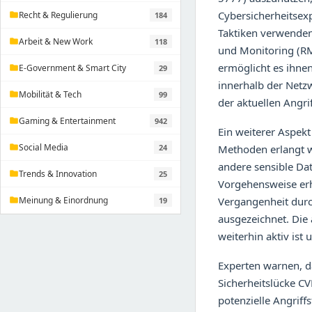
Cybersicherheitsexp
Recht & Regulierung
184
folder
Taktiken verwenden
Arbeit & New Work
118
folder
und Monitoring (RM
ermöglicht es ihne
E-Government & Smart City
29
folder
innerhalb der Netz
Mobilität & Tech
99
folder
der aktuellen Angrif
Gaming & Entertainment
942
folder
Ein weiterer Aspek
Social Media
24
Methoden erlangt w
folder
andere sensible Da
Trends & Innovation
25
folder
Vorgehensweise erhö
Meinung & Einordnung
Vergangenheit durc
19
folder
ausgezeichnet. Die 
weiterhin aktiv ist
Experten warnen, d
Sicherheitslücke CV
potenzielle Angrif