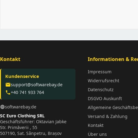
Kontakt
Informationen & Rec
Impressum
Kundenservice
Widerrufsrecht
support@softwarebay.de
email
Datenschutz
+40 741 933 764
phone
DSGVO Auskunft
softwarebay.de
language
Allgemeine Geschäftsb
SC Euro Clothing SRL
Versand & Zahlung
Geschäftsführer: Oktavian Jabke
Kontakt
Str. Primăverii , 55
507190, Sat. Sânpetru, Brașov
Über uns