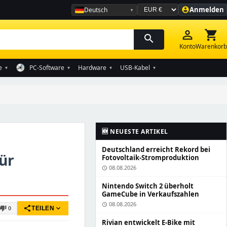
Anmelden
Deutsch
account_circle
Währung auswählen
person_outline
shopping_cart
search
Konto
Warenkorb
e
PC-Software
Hardware
USB-Kabel
▾
▾
▾
▾
🆕 NEUESTE ARTIKEL
Deutschland erreicht Rekord bei
ür
Fotovoltaik-Stromproduktion
08.08.2026
schedule
Nintendo Switch 2 überholt
GameCube in Verkaufszahlen
08.08.2026
schedule
share
expand_more
thumb_down
TEILEN
0
Rivian entwickelt E-Bike mit