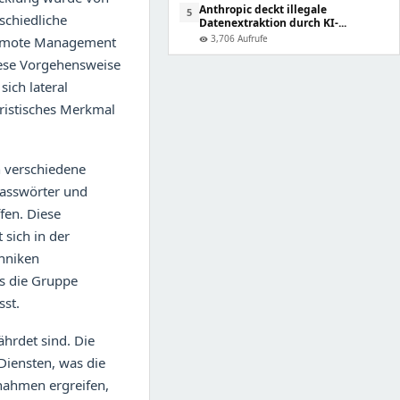
Anthropic deckt illegale
5
schiedliche
Datenextraktion durch KI-...
3,706 Aufrufe
e Remote Management
visibility
iese Vorgehensweise
ich lateral
ristisches Merkmal
h verschiedene
Passwörter und
fen. Diese
 sich in der
hniken
ss die Gruppe
sst.
hrdet sind. Die
Diensten, was die
nahmen ergreifen,