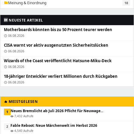
Meinung & Einordnung
18
folder
🆕 NEUESTE ARTIKEL
Motherboards könnten bis zu 50 Prozent teurer werden
06.08.2026
schedule
CISA warnt vor aktiv ausgenutzten Sicherheitslücken
06.08.2026
schedule
Wizards of the Coast veröffentlicht Hatsune-Miku-Deck
06.08.2026
schedule
18-Jähriger Entwickler verliert Millionen durch Rückgaben
06.08.2026
schedule
🔥 MEISTGELESEN
Neues Bremslicht ab Juli 2026 Pflicht für Neuwage...
1
7,432 Aufrufe
visibility
Fable Reboot: Neue Märchenwelt im Herbst 2026
2
4,540 Aufrufe
visibility