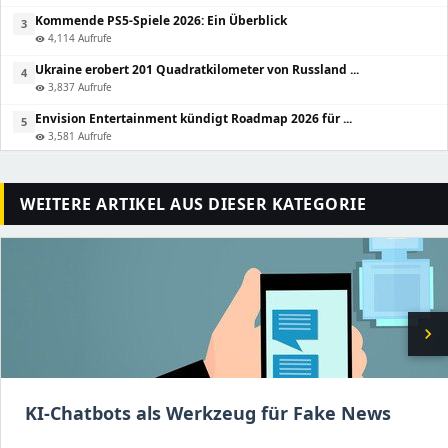
Kommende PS5-Spiele 2026: Ein Überblick
3
4,114 Aufrufe
visibility
Ukraine erobert 201 Quadratkilometer von Russland ...
4
3,837 Aufrufe
visibility
Envision Entertainment kündigt Roadmap 2026 für ...
5
3,581 Aufrufe
visibility
WEITERE ARTIKEL AUS DIESER KATEGORIE
chevron_right
KI-Chatbots als Werkzeug für Fake News