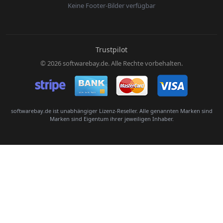
Keine Footer-Bilder verfügbar
E-Mail:
Trustpilot
© 2026 softwarebay.de. Alle Rechte vorbehalten.
Senden
softwarebay.de ist unabhängiger Lizenz-Reseller. Alle genannten Marken sind
Marken sind Eigentum ihrer jeweiligen Inhaber.