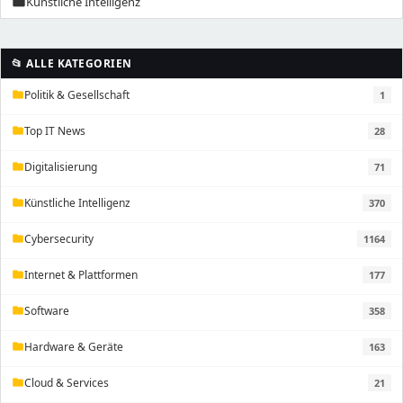
Künstliche Intelligenz
folder
📂 ALLE KATEGORIEN
Politik & Gesellschaft
1
folder
Top IT News
28
folder
Digitalisierung
71
folder
Künstliche Intelligenz
370
folder
Cybersecurity
1164
folder
Internet & Plattformen
177
folder
Software
358
folder
Hardware & Geräte
163
folder
Cloud & Services
21
folder