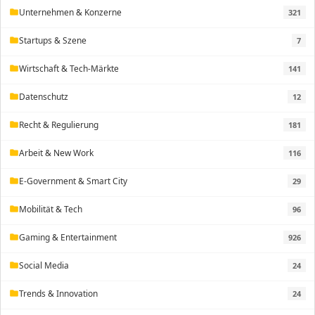
Unternehmen & Konzerne
321
folder
Startups & Szene
7
folder
Wirtschaft & Tech-Märkte
141
folder
Datenschutz
12
folder
Recht & Regulierung
181
folder
Arbeit & New Work
116
folder
E-Government & Smart City
29
folder
Mobilität & Tech
96
folder
Gaming & Entertainment
926
folder
Social Media
24
folder
Trends & Innovation
24
folder