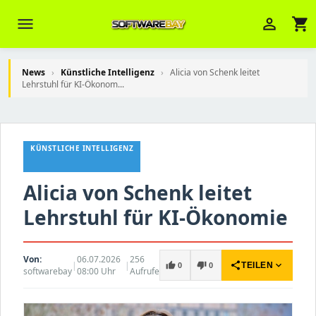
menu
person_outline
shopping_cart
News
›
Künstliche Intelligenz
›
Alicia von Schenk leitet
Lehrstuhl für KI-Ökonom...
Veni Aria E.
close
Brasov
KÜNSTLICHE INTELLIGENZ
Wie kann ich Ihnen helfen? Sie können
z. B. Ihre Bestellnummer (z.B.
Alicia von Schenk leitet
S24DXG9F8JK2) nennen.
Lehrstuhl für KI-Ökonomie
Von:
06.07.2026
256
|
|
share
expand_more
thumb_up
thumb_down
TEILEN
0
0
softwarebay
08:00 Uhr
Aufrufe